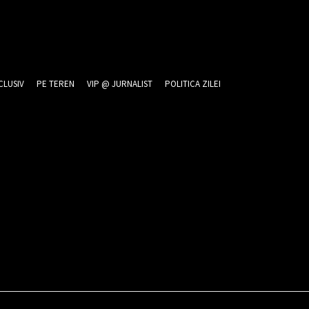
CLUSIV
PE TEREN
VIP @ JURNALIST
POLITICA ZILEI
26