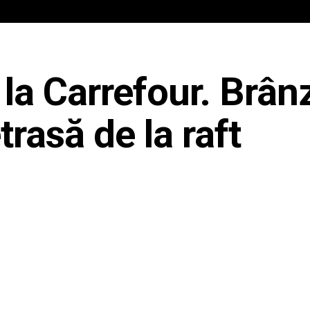
IAL
ANCHETA JURNALIST.RO
EXCLUSIV
PE TE
 la Carrefour. Brân
etrasă de la raft
Share