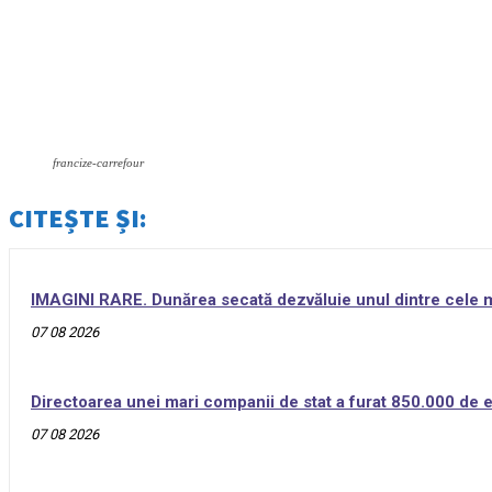
francize-carrefour
CITEȘTE ȘI:
IMAGINI RARE. Dunărea secată dezvăluie unul dintre cele ma
07 08 2026
Directoarea unei mari companii de stat a furat 850.000 de eu
07 08 2026