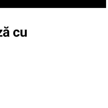
REN
VIP @ JURNALIST
POLITICA ZILEI
ză cu