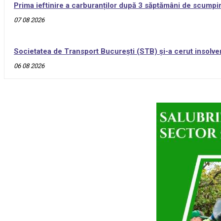
Prima ieftinire a carburanților după 3 săptămâni de scumpiri
07 08 2026
Societatea de Transport București (STB) și-a cerut insolve
06 08 2026