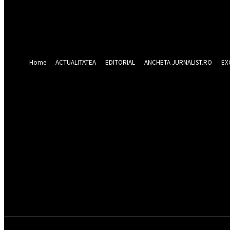
Forgot your password? Get help
Recuperare parola
Recuperați-vă parola
adresa dvs de email
O parola va fi trimisă pe adresa dvs de email.
Home
ACTUALITATEA
EDITORIAL
ANCHETA JURNALIST.RO
EX
vineri 7 august 20