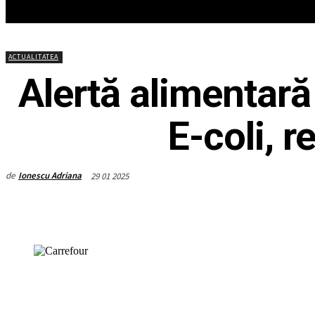
HOME
ACTUALITATEA
EDITOR
ACTUALITATEA
Alertă alimentară
E-coli, r
de
Ionescu Adriana
29 01 2025