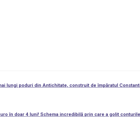
i lungi poduri din Antichitate, construit de împăratul Constant
ro în doar 4 luni! Schema incredibilă prin care a golit conturil