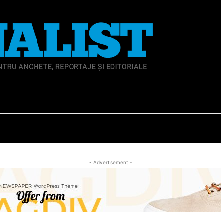
IAL
ANCHETA JURNALIST.RO
EXCLUSIV
PE TE
- Advertisement -