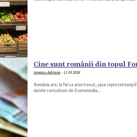
Cine sunt românii din topul For
Ionescu Adriana
-
11 03 2026
România are, la fel ca anul trecut, șase reprezentanți 
datele consultate de Economedia....