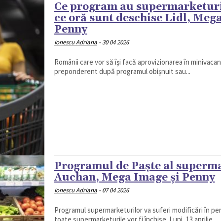
Ce program au supermarketuril
ce oră sunt deschise Lidl, Meg
Penny
Ionescu Adriana
-
30 04 2026
Românii care vor să își facă aprovizionarea în minivaca
preponderent după programul obișnuit sau...
Programul de Paște al superma
Auchan, Mega Image și Penny
Ionescu Adriana
-
07 04 2026
Programul supermarketurilor va suferi modificări în peri
toate supermarketurile vor fi închise. Luni, 13 aprilie,...