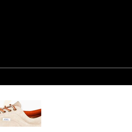
REN
VIP @ JURNALIST
POLITICA ZILEI