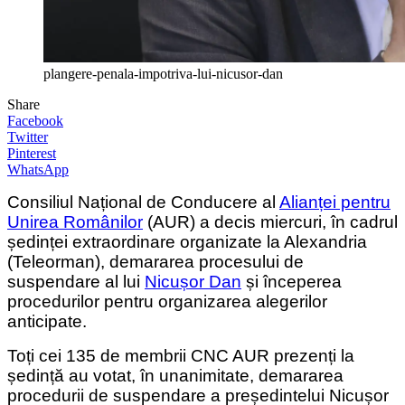
plangere-penala-impotriva-lui-nicusor-dan
Share
Facebook
Twitter
Pinterest
WhatsApp
Consiliul Național de Conducere al
Alianței pentru
Unirea Românilor
(AUR) a decis miercuri, în cadrul
ședinței extraordinare organizate la Alexandria
(Teleorman), demararea procesului de
suspendare al lui
Nicușor Dan
și începerea
procedurilor pentru organizarea alegerilor
anticipate.
Toți cei 135 de membrii CNC AUR prezenți la
ședință au votat, în unanimitate, demararea
procedurii de suspendare a președintelui Nicușor