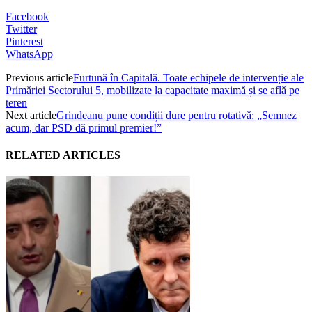
Facebook
Twitter
Pinterest
WhatsApp
Previous article
Furtună în Capitală. Toate echipele de intervenție ale
Primăriei Sectorului 5, mobilizate la capacitate maximă și se află pe
teren
Next article
Grindeanu pune condiții dure pentru rotativă: „Semnez
acum, dar PSD dă primul premier!”
RELATED ARTICLES