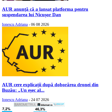
AUR anunță că a lansat platforma pentru
suspendarea lui Nicușor Dan
Ionescu Adriana
-
06 08 2026
AUR cere explicații după doborârea dronei din
Buzău: „Un eșec al...
Ionescu Adriana
-
24 07 2026