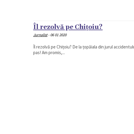
Îl rezolvă pe Chițoiu?
Jurnalist
-
06 01 2020
Îl rezolvă pe Chițoiu? De la țopăiala din jurul accidentu
pas! Am promis,...