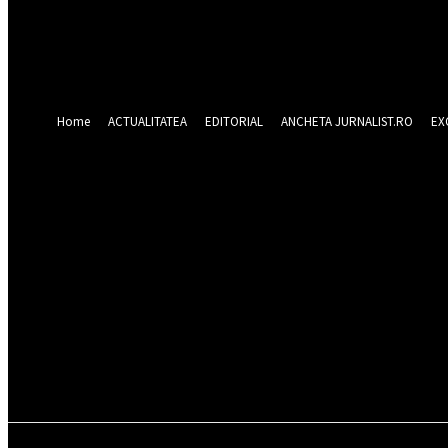
Forgot your password? Get help
Recuperare parola
Recuperați-vă parola
adresa dvs de email
O parola va fi trimisă pe adresa dvs de email.
Home
ACTUALITATEA
EDITORIAL
ANCHETA JURNALIST.RO
EX
sâmbătă 8 august 2