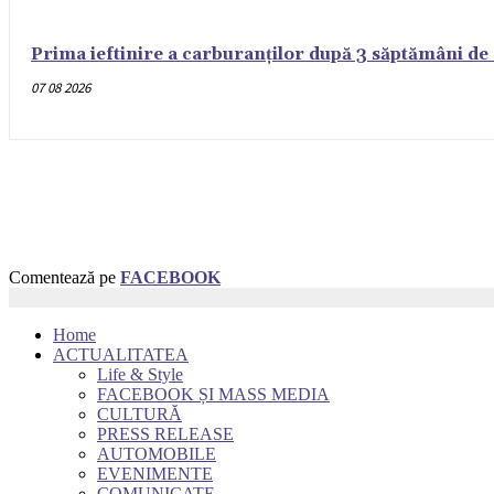
Prima ieftinire a carburanților după 3 săptămâni de 
07 08 2026
Comentează pe
FACEBOOK
Home
ACTUALITATEA
Life & Style
FACEBOOK ȘI MASS MEDIA
CULTURĂ
PRESS RELEASE
AUTOMOBILE
EVENIMENTE
COMUNICATE