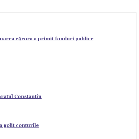
ionarea cărora a primit fonduri publice
ăratul Constantin
 golit conturile