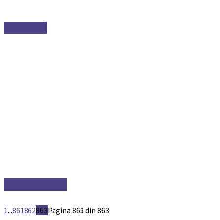
PE TEREN
POLITICA ZILEI
1
...
861
862
863
Pagina 863 din 863