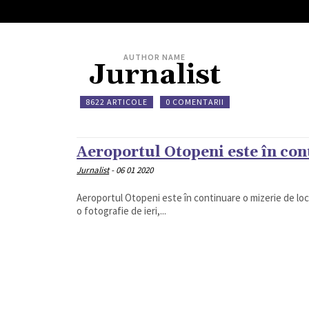
IAL
ANCHETA JURNALIST.RO
EXCLUSIV
PE TE
AUTHOR NAME
Jurnalist
8622 ARTICOLE
0 COMENTARII
Aeroportul Otopeni este în con
Jurnalist
-
06 01 2020
Aeroportul Otopeni este în continuare o mizerie de locaț
o fotografie de ieri,...