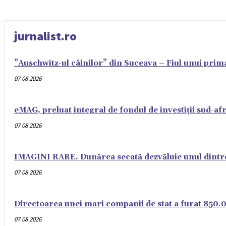
jurnalist.ro
”Auschwitz-ul câinilor” din Suceava – Fiul unui prima
07 08 2026
eMAG, preluat integral de fondul de investiții sud-a
07 08 2026
IMAGINI RARE. Dunărea secată dezvăluie unul dintre 
07 08 2026
Directoarea unei mari companii de stat a furat 850.0
07 08 2026