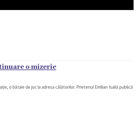
REN
VIP @ JURNALIST
POLITICA ZILEI
tinuare o mizerie
ie, o bătaie de joc la adresa călătorilor. Prietenul Emilian Isailă publică