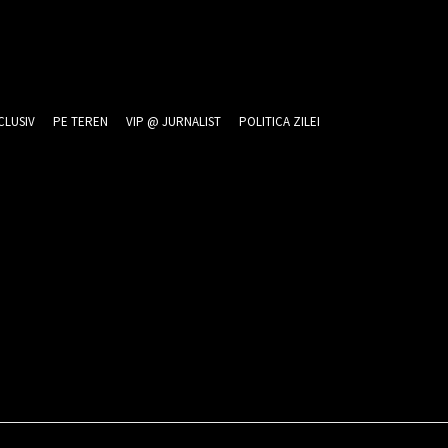
CLUSIV
PE TEREN
VIP @ JURNALIST
POLITICA ZILEI
026