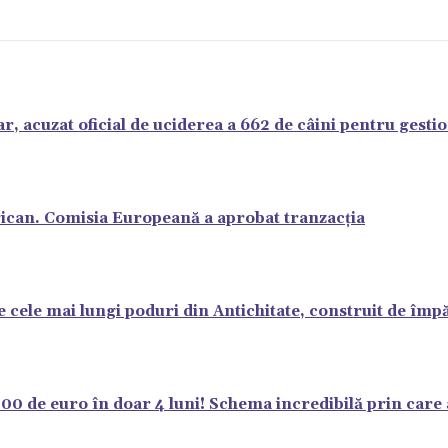
r, acuzat oficial de uciderea a 662 de câini pentru gest
frican. Comisia Europeană a aprobat tranzacția
cele mai lungi poduri din Antichitate, construit de împ
00 de euro în doar 4 luni! Schema incredibilă prin care a