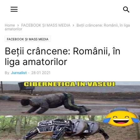
NEWSPAPER
DISCOVER THE ART OF PUBLISHING
Home
FACEBOOK ȘI MASS MEDIA
Beții crâncene: Românii, în liga
amatorilor
FACEBOOK ȘI MASS MEDIA
Beții crâncene: Românii, în
liga amatorilor
By
Jurnalist
-
28 01 2021