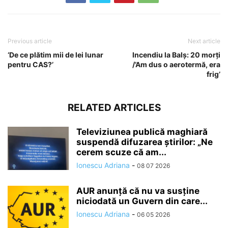
Previous article
Next article
‘De ce plătim mii de lei lunar
Incendiu la Balș: 20 morți
pentru CAS?’
/’Am dus o aerotermă, era
frig’
RELATED ARTICLES
Televiziunea publică maghiară
suspendă difuzarea ştirilor: „Ne
cerem scuze că am...
Ionescu Adriana
-
08 07 2026
AUR anunță că nu va susține
niciodată un Guvern din care...
Ionescu Adriana
-
06 05 2026