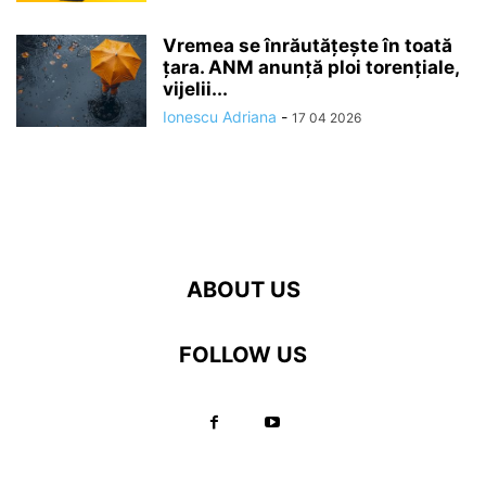
Vremea se înrăutăţeşte în toată
ţara. ANM anunță ploi torențiale,
vijelii...
Ionescu Adriana
-
17 04 2026
ABOUT US
FOLLOW US