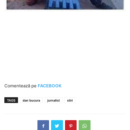
Comentează pe
FACEBOOK
TAGS
dan bucura
jurnalist
stiri