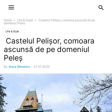
NEWSPAPER
DISCOVER THE ART OF PUBLISHING
Home
Life & Style
Castelul Pelișor, comoara ascunsă de pe
domeniul Peleș
Life & Style
Castelul Pelișor, comoara
ascunsă de pe domeniul
Peleș
By
Anca Silvestru
-
27 07 2025