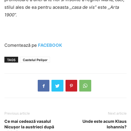
stilul ales de ea pentru aceasta
,,casa de vis”
este
,,Arta
1900”.
Comentează pe
FACEBOOK
TAGS
Castelul Pelișor
Previous article
Next article
Ce mai cedează vasalul
Unde este acum Klaus
Nicușor la austrieci după
Iohannis?