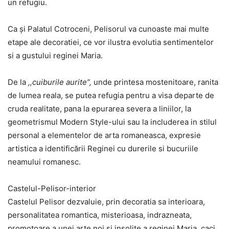
un refugiu.
Ca şi Palatul Cotroceni, Pelisorul va cunoaste mai multe
etape ale decoratiei, ce vor ilustra evolutia sentimentelor
si a gustului reginei Maria.
De la
,,cuiburile aurite”,
unde printesa mostenitoare, ranita
de lumea reala, se putea refugia pentru a visa departe de
cruda realitate, pana la epurarea severa a liniilor, la
geometrismul Modern Style-ului sau la includerea in stilul
personal a elementelor de arta romaneasca, expresie
artistica a identificării Reginei cu durerile si bucuriile
neamului romanesc.
Castelul-Pelisor-interior
Castelul Pelisor dezvaluie, prin decoratia sa interioara,
personalitatea romantica, misterioasa, indrazneata,
promotoare a unei arte noi si insolite a reginei Maria, caci,