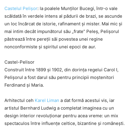
Castelul Pelișor
: la poalele Munților Bucegi, într-o vale
scăldată în verdele intens al pădurii de brazi, se ascunde
un loc încărcat de istorie, rafinament și mister. Mai mic și
mai intim decât impunătorul său „frate” Peleș, Pelișorul
păstrează între pereții săi povestea unei regine
nonconformiste și spiritul unei epoci de aur.
Castel-Pelisor
Construit între 1899 și 1902, din dorința regelui Carol I,
Pelișorul a fost darul său pentru principii moștenitori
Ferdinand și Maria.
Arhitectul ceh
Karel Liman
a dat formă acestui vis, iar
artistul Bernhard Ludwig a completat imaginea cu un
design interior revoluționar pentru acea vreme: un mix
spectaculos între influențe celtice, bizantine și românești.