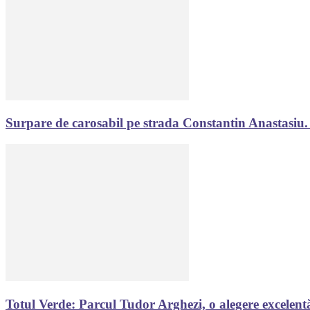
Surpare de carosabil pe strada Constantin Anastasiu.
Totul Verde: Parcul Tudor Arghezi, o alegere excelen