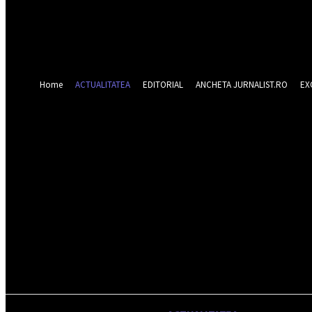
Forgot your password? Get help
Recuperare parola
Recuperați-vă parola
adresa dvs de email
O parola va fi trimisă pe adresa dvs de email.
Home
ACTUALITATEA
EDITORIAL
ANCHETA JURNALIST.RO
EX
vineri 7 august 20