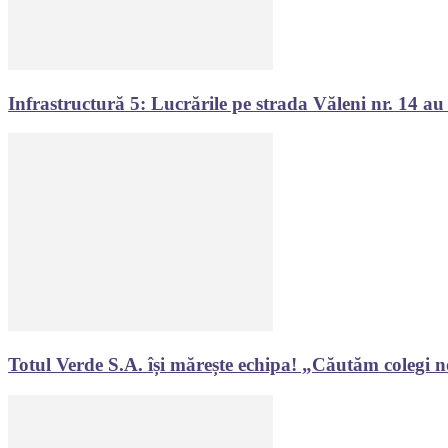
Infrastructură 5: Lucrările pe strada Văleni nr. 14 au f
Totul Verde S.A. își mărește echipa! „Căutăm colegi n