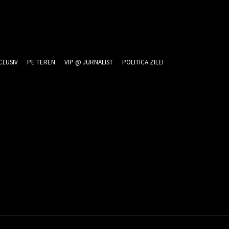
CLUSIV
PE TEREN
VIP @ JURNALIST
POLITICA ZILEI
26