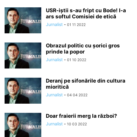
USR-iștii s-au fript cu Bode! I-a
ars softul Comisiei de etică
Jurnalist
-
01 11 2022
Obrazul politic cu șorici gros
prinde la popor
Jurnalist
-
01 10 2022
Deranj pe sifonările din cultura
mioritică
Jurnalist
-
04 04 2022
Doar fraierii merg la război?
Jurnalist
-
10 03 2022