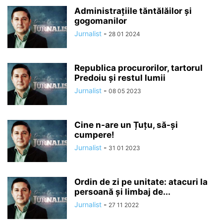
Administrațiile tăntălăilor și
gogomanilor
Jurnalist
-
28 01 2024
Republica procurorilor, tartorul
Predoiu și restul lumii
Jurnalist
-
08 05 2023
Cine n-are un Țuțu, să-și
cumpere!
Jurnalist
-
31 01 2023
Ordin de zi pe unitate: atacuri la
persoană și limbaj de...
Jurnalist
-
27 11 2022