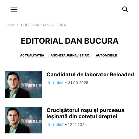
NEWSPAPER
DISCOVER THE ART OF PUBLISHING
Home
EDITORIAL DAN BUCURA
EDITORIAL DAN BUCURA
ACTUALITATEA
ANCHETA JURNALIST.RO
AUTOMOBILE
COMUNICATE
CULTURĂ & MASS MEDIA
CURIOZITATI
EDITORIAL DAN BUCURA
EDITORIALE
EU CU CINE VOTEZ?
Candidatul de laborator Reloaded
EVENIMENTE
EXCLUSIV
FACEBOOK ȘI MASS MEDIA
FARA DRUJBE
Jurnalist
-
31 03 2025
JUDECATA MINIȘTRILOR
LIFE & STYLE
PE TEREN
POLITICA ZILEI
PRESS RELEASE
RADIOGRAFIA SĂPTĂMÂNII
RECOMANDĂRI
REPORTAJ
SELECTIV CU DAN BUCURA
VIP @ JURNALIST
Crucișătorul roșu și purceaua
leșinată din cotețul dreptei
Jurnalist
-
12 11 2024