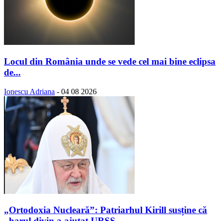
Locul din România unde se vede cel mai bine eclipsa
de...
Ionescu Adriana
-
04 08 2026
„Ortodoxia Nucleară”: Patriarhul Kirill susține că
„harul divin a ajutat URSS...