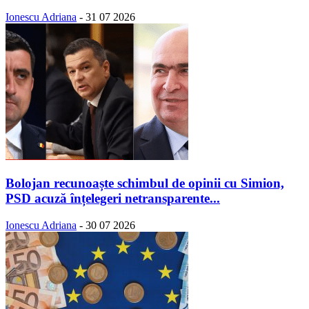
Ionescu Adriana
-
31 07 2026
Bolojan recunoaște schimbul de opinii cu Simion,
PSD acuză înțelegeri netransparente...
Ionescu Adriana
-
30 07 2026