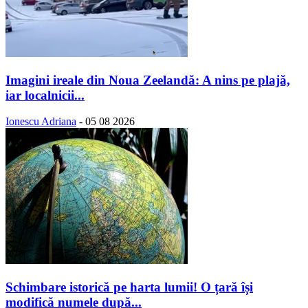
Imagini ireale din Noua Zeelandă: A nins pe plajă,
iar localnicii...
Ionescu Adriana
-
05 08 2026
Schimbare istorică pe harta lumii! O țară își
modifică numele după...