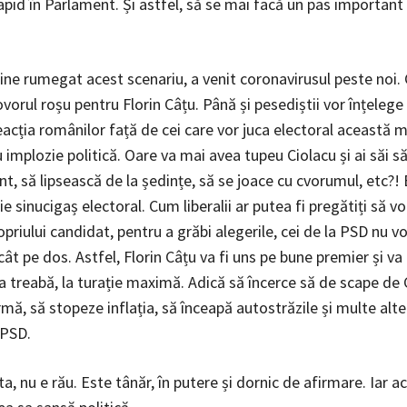
apid în Parlament. Și astfel, să se mai facă un pas important
bine rumegat acest scenariu, a venit coronavirusul peste noi.
ovorul roșu pentru Florin Câțu. Până și pesediștii vor înțeleg
eacția românilor față de cei care vor juca electoral această m
 implozie politică. Oare va mai avea tupeu Ciolacu și ai săi s
t, să lipsească de la ședințe, să se joace cu cvorumul, etc?!
fie sinucigaș electoral. Cum liberalii ar putea fi pregătiți să v
priului candidat, pentru a grăbi alegerile, cei de la PSD nu v
t pe dos. Astfel, Florin Câțu va fi uns pe bune premier și va 
a treabă, la turație maximă. Adică să încerce să de scape de
mă, să stopeze inflația, să înceapă autostrăzile și multe alte
 PSD.
a, nu e rău. Este tânăr, în putere și dornic de afirmare. Iar a