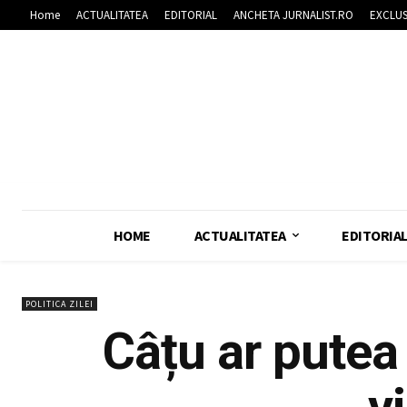
Home
ACTUALITATEA
EDITORIAL
ANCHETA JURNALIST.RO
EXCLUS
HOME
ACTUALITATEA
EDITORIA
POLITICA ZILEI
Câțu ar pute
v