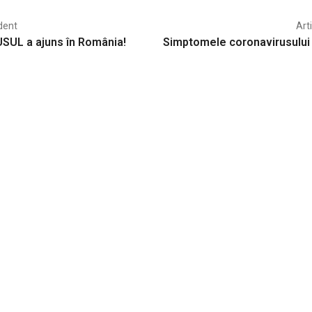
dent
Art
UL a ajuns în România!
Simptomele coronavirusului