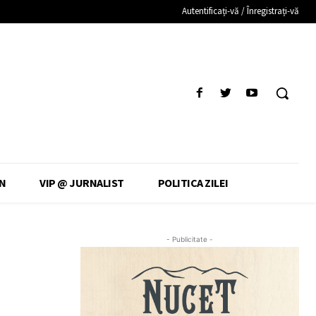
Autentificați-vă / Înregistrați-vă
N
VIP @ JURNALIST
POLITICA ZILEI
- Publicitate -