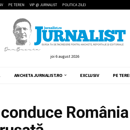
IV
PE TEREN
VIP @ JURNALIST
POLITICA ZILEI
joi 6 august 2026
L
ANCHETA JURNALIST.RO
EXCLUSIV
PE TERE
a conduce România
irusată