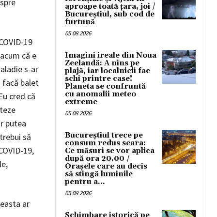
 spre
aproape toată țara, joi /
Bucureștiul, sub cod de
furtună
05 08 2026
 COVID-19
e acum că e
Imagini ireale din Noua
Zeelandă: A nins pe
aladie s-ar
plajă, iar localnicii fac
schi printre case!
ă facă balet
Planeta se confruntă
cu anomalii meteo
 Eu cred că
extreme
oteze
05 08 2026
or putea
Bucureștiul trece pe
trebui să
consum redus seara:
 COVID-19,
Ce măsuri se vor aplica
după ora 20.00 /
le,
Orașele care au decis
să stingă luminile
pentru a...
05 08 2026
ceasta ar
Schimbare istorică pe