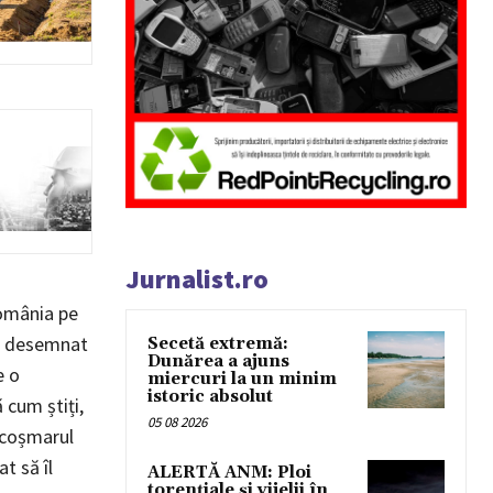
Jurnalist.ro
România pe
st desemnat
Secetă extremă:
Dunărea a ajuns
e o
miercuri la un minim
istoric absolut
 cum știți,
05 08 2026
t coșmarul
t să îl
ALERTĂ ANM: Ploi
torențiale și vijelii în