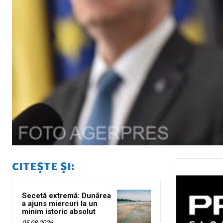
CITEȘTE ȘI:
Secetă extremă: Dunărea
a ajuns miercuri la un
minim istoric absolut
05 08 2026