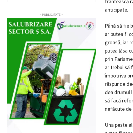
trântească r
anticipate.
- PUBLICITATE -
Până să fie 
ar putea fi c
groasă, iar r
putea lăsa cu
prin Parlamen
ar trebui să 
împotriva pro
răspunde decâ
dea drumul l
să facă refor
nefăcute de
Una peste alt