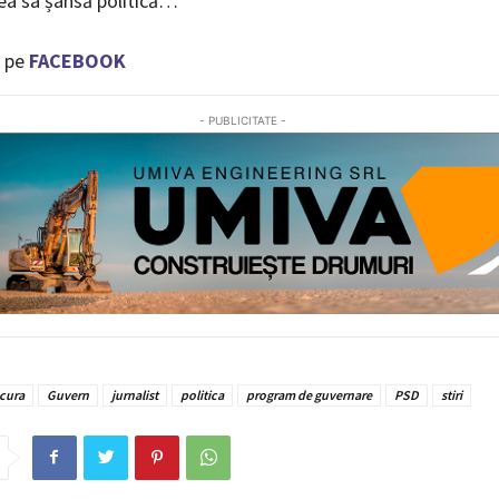
ea sa șansă politică…
 pe
FACEBOOK
- PUBLICITATE -
cura
Guvern
jurnalist
politica
program de guvernare
PSD
stiri