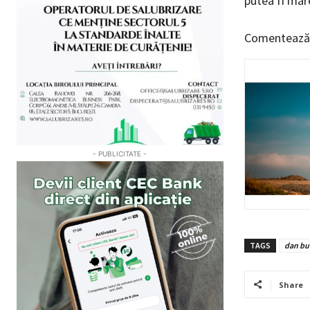
putea fi mar
Comentează
- PUBLICITATE -
TAGS
dan bu
Share