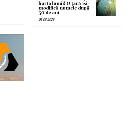
harta lumii! O țară își
modifică numele după
50 de ani
05 08 2026