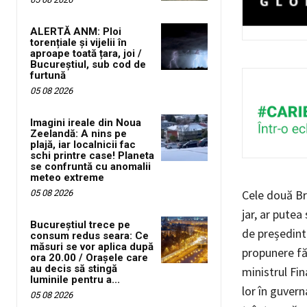
ALERTĂ ANM: Ploi
torențiale și vijelii în
aproape toată țara, joi /
Bucureștiul, sub cod de
furtună
05 08 2026
Imagini ireale din Noua
Zeelandă: A nins pe
plajă, iar localnicii fac
schi printre case! Planeta
se confruntă cu anomalii
meteo extreme
Cele două Br
05 08 2026
jar, ar putea
Bucureștiul trece pe
de președint
consum redus seara: Ce
măsuri se vor aplica după
propunere fă
ora 20.00 / Orașele care
au decis să stingă
ministrul Fina
luminile pentru a...
lor în guvern
05 08 2026