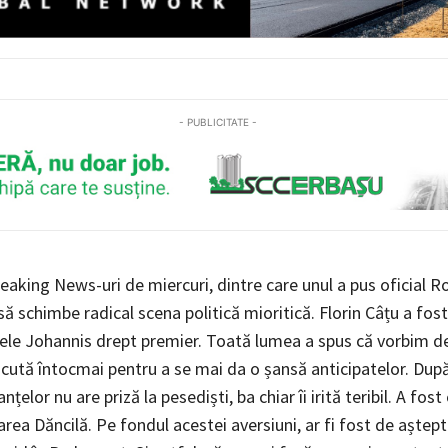
- PUBLICITATE -
eaking News-uri de miercuri, dintre care unul a pus oficial 
 să schimbe radical scena politică mioritică. Florin Câțu a fo
ele Johannis drept premier. Toată lumea a spus că vorbim d
cută întocmai pentru a se mai da o șansă anticipatelor. După
nțelor nu are priză la pesediști, ba chiar îi irită teribil. A fos
area Dăncilă. Pe fondul acestei aversiuni, ar fi fost de aștepta