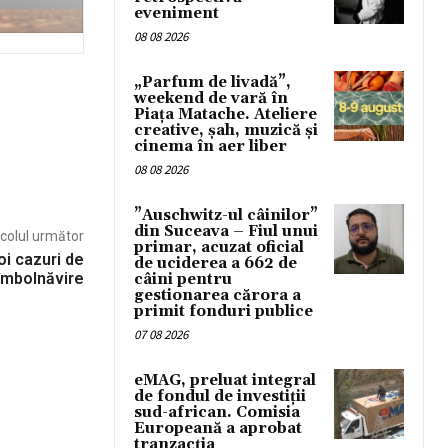
eveniment
08 08 2026
„Parfum de livadă”,
weekend de vară în
Piața Matache. Ateliere
creative, șah, muzică și
cinema în aer liber
08 08 2026
”Auschwitz-ul câinilor”
din Suceava – Fiul unui
icolul următor
primar, acuzat oficial
oi cazuri de
de uciderea a 662 de
îmbolnăvire
câini pentru
gestionarea cărora a
primit fonduri publice
07 08 2026
eMAG, preluat integral
de fondul de investiții
sud-african. Comisia
Europeană a aprobat
tranzacția