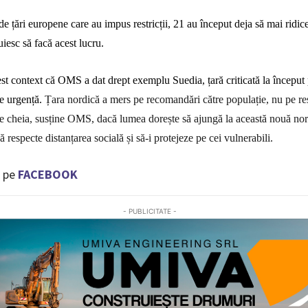
 de
ță
ri europene care au impus restric
ț
ii, 21 au
î
nceput deja s
ă
mai ridice
uiesc s
ă
fac
ă
acest lucru.
t context că OMS a dat drept exemplu Suedia, țară criticată la început
de urgență.
Țara nordică a mers pe recomandări către populație, nu pe rest
e cheia, susține OMS, dacă lumea dorește să ajungă la această nouă nor
ă respecte distanțarea socială și să-i protejeze pe cei vulnerabili.
 pe
FACEBOOK
- PUBLICITATE -