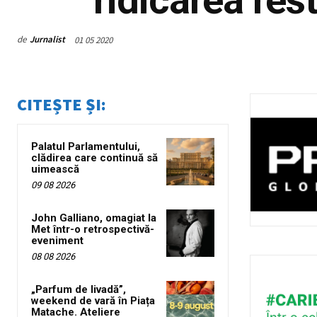
de
Jurnalist
01 05 2020
CITEȘTE ȘI:
Palatul Parlamentului,
clădirea care continuă să
uimească
09 08 2026
John Galliano, omagiat la
Met într-o retrospectivă-
eveniment
08 08 2026
„Parfum de livadă”,
weekend de vară în Piața
Matache. Ateliere