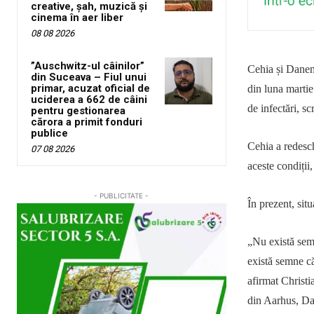
creative, șah, muzică și
cinema în aer liber
08 08 2026
”Auschwitz-ul câinilor”
Cehia și Dane
din Suceava – Fiul unui
primar, acuzat oficial de
din luna martie
uciderea a 662 de câini
de infectări, sc
pentru gestionarea
cărora a primit fonduri
publice
Cehia a redesch
07 08 2026
aceste condiții
- PUBLICITATE -
În prezent, sit
„
Nu există semn
există semne că
afirmat Christi
din Aarhus, D