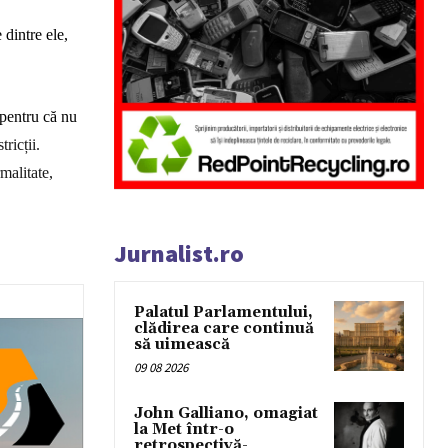
 dintre ele,
 pentru că nu
ricții.
malitate,
Jurnalist.ro
Palatul Parlamentului,
clădirea care continuă
să uimească
09 08 2026
John Galliano, omagiat
la Met într-o
retrospectivă-