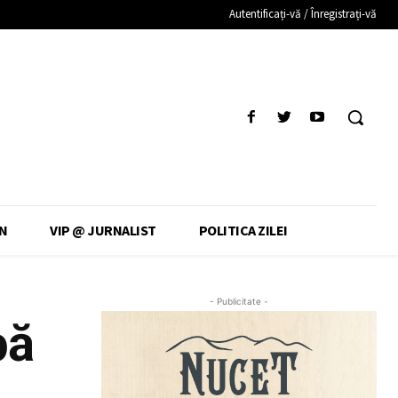
Autentificați-vă / Înregistrați-vă
N
VIP @ JURNALIST
POLITICA ZILEI
- Publicitate -
pă