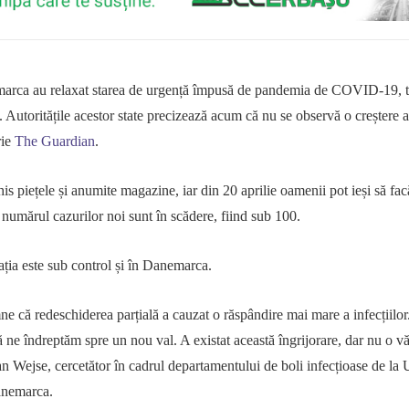
marca
au relaxat starea de urgență împusă de pandemia de COVID-19, t
. Autoritățile acestor state precizează acum că nu se observă o creștere 
rie
The Guardian
.
is piețele și anumite magazine, iar din 20 aprilie oamenii pot ieși să fac
, numărul cazurilor noi sunt în scădere, fiind sub 100.
uația este sub control și în Danemarca.
e că redeschiderea parțială a cauzat o răspândire mai mare a infecțiilor
 ne îndreptăm spre un nou val. A existat această îngrijorare, dar nu o v
an Wejse, cercetător în cadrul departamentului de boli infecțioase de la 
anemarca.