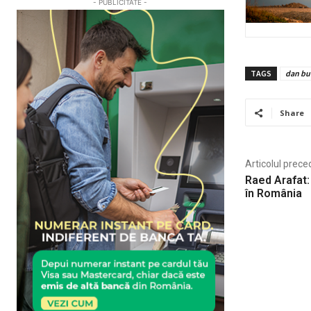
- PUBLICITATE -
TAGS
dan bu
Share
Articolul prece
Raed Arafat:
în România