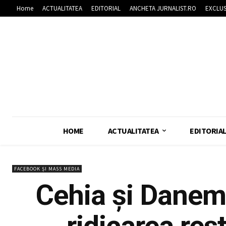
Home
ACTUALITATEA
EDITORIAL
ANCHETA JURNALIST.RO
EXCLUS
HOME
ACTUALITATEA
EDITORIA
FACEBOOK ȘI MASS MEDIA
Cehia și Danem
ridicarea res