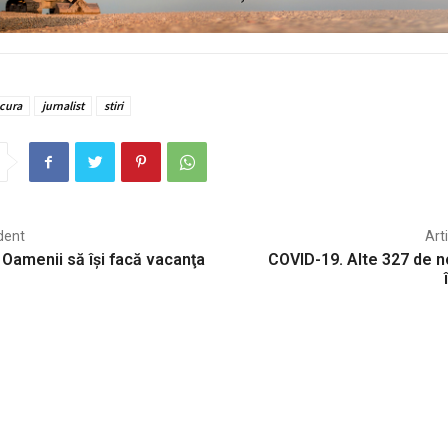
cura
jurnalist
stiri
dent
Art
 Oamenii să îşi facă vacanţa
COVID-19. Alte 327 de n