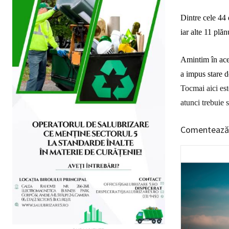
Dintre cele 44
iar alte 11 pl
ă
n
Amintim în aces
a impus stare 
Tocmai aici est
atunci trebuie s
Comentează