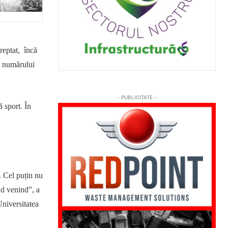
reptat, încă
a numărului
- PUBLICITATE -
ă sport. În
. Cel puțin nu
ăd venind”, a
Universitatea