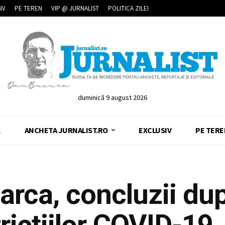
IV
PE TEREN
VIP @ JURNALIST
POLITICA ZILEI
duminică 9 august 2026
L
ANCHETA JURNALIST.RO
EXCLUSIV
PE TERE
arca, concluzii du
tricțiilor COVID-19