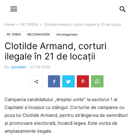
NEWSPAPER
DISCOVER THE ART OF PUBLISHING
Home
PE TEREN
Clotilde Armand, corturi ilegale în 21 de locații
PE TEREN
RECOMANDĂRI
Uncategorized
Clotilde Armand, corturi
ilegale în 21 de locații
By
Jurnalist
-
07 08 2020
Campania candidatului „dreptei unite” la sectorul 1 al
Capitalei a început cu stângul. Corturile de campanie cu
poza lui Clotilde Armand, pentru strângerea de semnături
și promovare electorală, încalcă legea. Este vorba de
amplasamente ilegale.