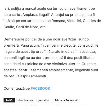
Ieri, poliția a marcat acele corturi cu un avertisment pe
care scrie „Amplasat Ilegal!” Anunțul cu pricina poate fi
întâlnit pe corturile din zona Romana, Victoriei, Charles de
Gaulle, Gară de Nord, etc.
Demersurile poliției de a une doar avertizări sunt o
premieră. Pana acum, în campaniile trecute, construcțiile
ilegale de acest tip erau înlăturate imediat. În acest caz,
oamenii legii nu au dorit probabil să îi dea posibilitatea
candidatei cu pricina de a se victimiza ulterior. Cu toate
acestea, pentru asemenea amplasamente, ilegaliștii sunt
de regulă aspru amendați…
Comentează pe
FACEBOOK
TAGS
dan bucura
jurnalist
Primaria Bucuresti