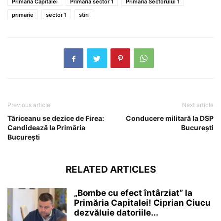
Primaria Capitalei
Primaria sector 1
Primaria Sectorului 1
primarie
sector 1
stiri
Previous article
Next article
Tăriceanu se dezice de Firea:
Conducere militară la DSP
Candidează la Primăria
București
București
RELATED ARTICLES
„Bombe cu efect întârziat” la
Primăria Capitalei! Ciprian Ciucu
dezvăluie datoriile...