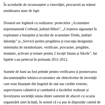
În acordurile de recunoaștere a vinovăției, procurorii au reținut
următoarea stare de fapt:
Dosarul are legătură cu realizarea proiectelor „Acumulare
nepermanentă Corbești, județul Bihor”, „Creșterea siguranței în
exploatare a barajului și lacului de acumulare Dridu, județul
Ialomița” și „Servicii pentru pregătirea și execuția designului
sistemului de monitorizare, verificare, procurare, pregătire,
instalare, activare și testare pentru 2 locații Sinaia și Săcele”. Iar
faptele s-au petrecut în perioada 2011-2012.
Sumele de bani au fost primite pentru verificarea și promovarea
documentațiilor tehnico-economice ale obiectivelor de investiții
care erau finanțate din bugetul de stat sau credite externe,
supervizarea calitativă și cantitativă a lucrărilor realizate și
favorizarea societății unuia dintre oamenii de afaceri cu ocazia
organizării unei licitații, în sensul că i-a pus la dispoziție caietul de