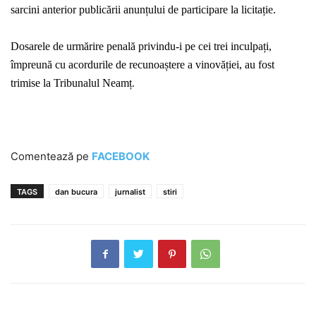
sarcini anterior publicării anunțului de participare la licitație.
Dosarele de urmărire penală privindu-i pe cei trei inculpați,
împreună cu acordurile de recunoaștere a vinovăției, au fost
trimise la Tribunalul Neamț
.
Comentează pe
FACEBOOK
TAGS
dan bucura
jurnalist
stiri