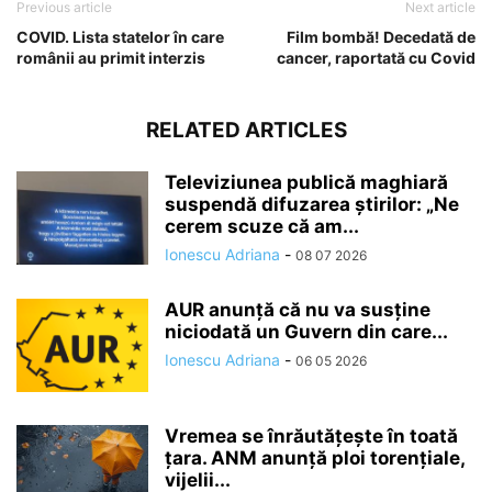
Previous article
Next article
COVID. Lista statelor în care
Film bombă! Decedată de
românii au primit interzis
cancer, raportată cu Covid
RELATED ARTICLES
Televiziunea publică maghiară
suspendă difuzarea ştirilor: „Ne
cerem scuze că am...
Ionescu Adriana
-
08 07 2026
AUR anunță că nu va susține
niciodată un Guvern din care...
Ionescu Adriana
-
06 05 2026
Vremea se înrăutăţeşte în toată
ţara. ANM anunță ploi torențiale,
vijelii...