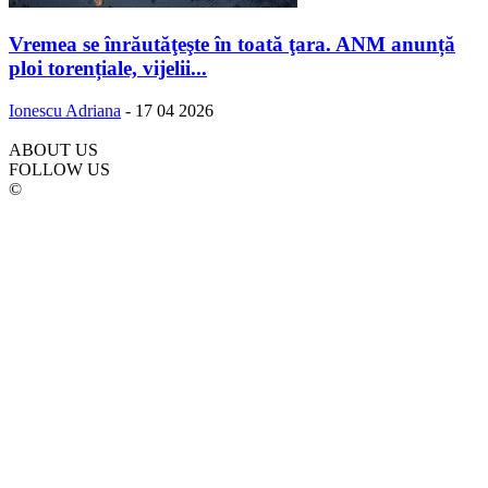
Vremea se înrăutăţeşte în toată ţara. ANM anunță
ploi torențiale, vijelii...
Ionescu Adriana
-
17 04 2026
ABOUT US
FOLLOW US
©