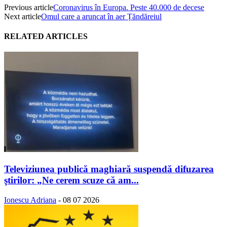
Previous article
Coronavirus în Europa. Peste 40.000 de decese
Next article
Omul care a aruncat în aer Țăndăreiul
RELATED ARTICLES
Televiziunea publică maghiară suspendă difuzarea
ştirilor: „Ne cerem scuze că am...
Ionescu Adriana
-
08 07 2026