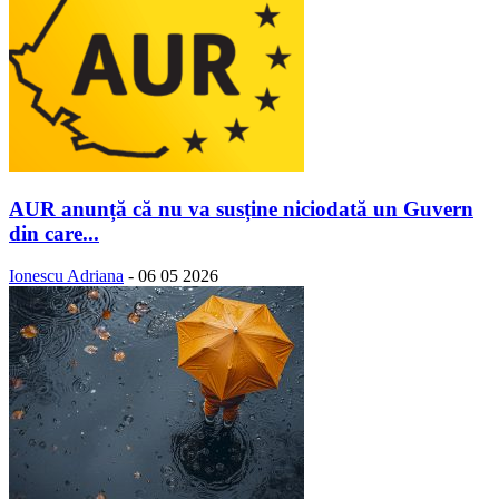
AUR anunță că nu va susține niciodată un Guvern
din care...
Ionescu Adriana
-
06 05 2026