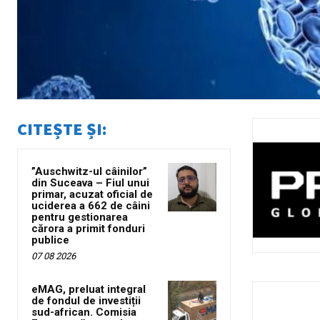
CITEȘTE ȘI:
”Auschwitz-ul câinilor”
din Suceava – Fiul unui
primar, acuzat oficial de
uciderea a 662 de câini
pentru gestionarea
cărora a primit fonduri
publice
07 08 2026
eMAG, preluat integral
de fondul de investiții
sud-african. Comisia