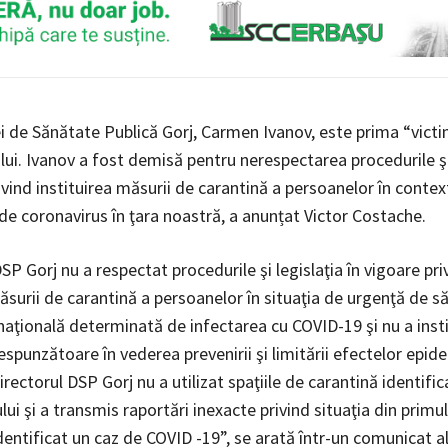
ei de Sănătate Publică Gorj, Carmen Ivanov, este prima “vict
ui. Ivanov a fost demisă pentru nerespectarea procedurile şi 
ivind instituirea măsurii de carantină a persoanelor în context
 de coronavirus în ţara noastră, a anunțat Victor Costache.
SP Gorj nu a respectat procedurile şi legislaţia în vigoare pri
ăsurii de carantină a persoanelor în situaţia de urgenţă de s
naţională determinată de infectarea cu COVID-19 şi nu a insti
spunzătoare în vederea prevenirii şi limitării efectelor epid
ectorul DSP Gorj nu a utilizat spaţiile de carantină identific
ului şi a transmis raportări inexacte privind situaţia din primul
dentificat un caz de COVID -19”, se arată într-un comunicat a