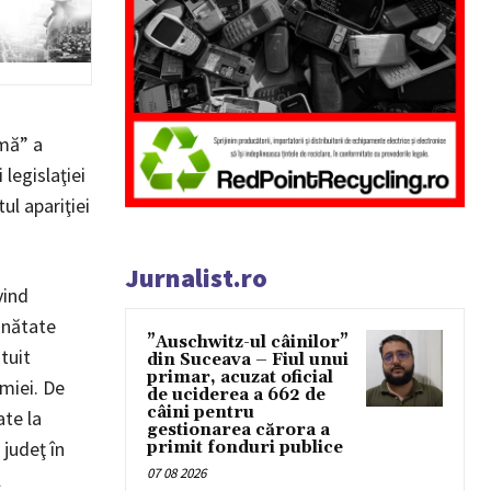
imă” a
legislaţiei
ul apariţiei
Jurnalist.ro
vind
ănătate
”Auschwitz-ul câinilor”
tuit
din Suceava – Fiul unui
primar, acuzat oficial
emiei. De
de uciderea a 662 de
câini pentru
ate la
gestionarea cărora a
 judeţ în
primit fonduri publice
07 08 2026
l