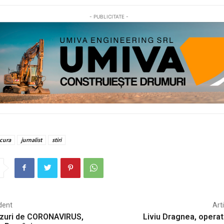
- PUBLICITATE -
cura
jurnalist
stiri
dent
Art
azuri de CORONAVIRUS,
Liviu Dragnea, operat