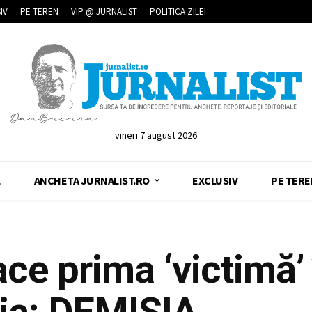
IV
PE TEREN
VIP @ JURNALIST
POLITICA ZILEI
vineri 7 august 2026
L
ANCHETA JURNALIST.RO
EXCLUSIV
PE TERE
ce prima ‘victimă’
a: DEMISIA