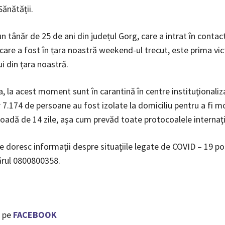
Sănătății.
 tânăr de 25 de ani din județul Gorg, care a intrat în contact
 care a fost în țara noastră weekend-ul trecut, este prima vi
i din țara noastră.
 la acest moment sunt în carantină în centre instituţionaliz
 7.174 de persoane au fost izolate la domiciliu pentru a fi m
ioadă de 14 zile, aşa cum prevăd toate protocoalele internaţ
e doresc informaţii despre situaţiile legate de COVID – 19 po
ărul 0800800358.
 pe
FACEBOOK