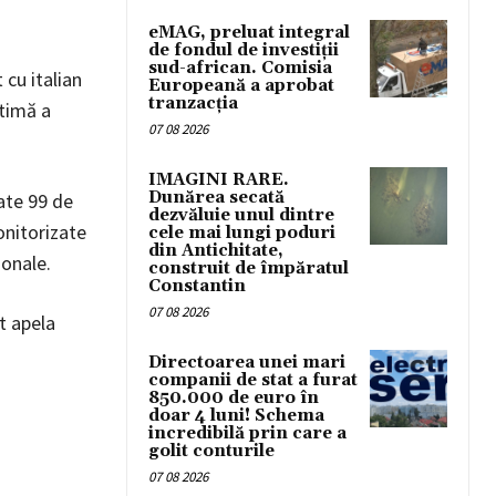
eMAG, preluat integral
de fondul de investiții
sud-african. Comisia
 cu italian
Europeană a aprobat
tranzacția
ctimă a
07 08 2026
IMAGINI RARE.
Dunărea secată
ate 99 de
dezvăluie unul dintre
onitorizate
cele mai lungi poduri
din Antichitate,
ionale.
construit de împăratul
Constantin
07 08 2026
t apela
Directoarea unei mari
companii de stat a furat
850.000 de euro în
doar 4 luni! Schema
incredibilă prin care a
golit conturile
07 08 2026