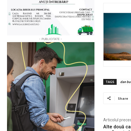
- PUBLICITATE -
TAGS
dan bu
Share
Articolul prece
Alte două c