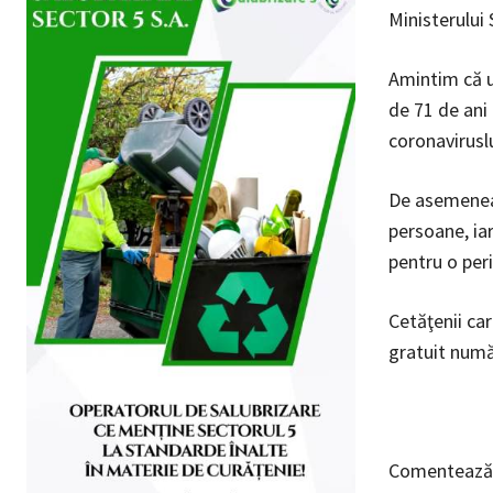
Ministerului 
Amintim că un
de 71 de ani
coronaviruslu
De asemenea,
persoane, iar
pentru o per
Cetăţenii car
gratuit num
Comentează