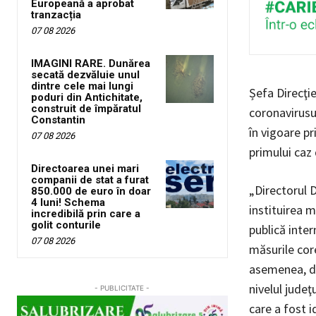
Europeană a aprobat
tranzacția
07 08 2026
IMAGINI RARE. Dunărea
secată dezvăluie unul
dintre cele mai lungi
Șefa Direcţi
poduri din Antichitate,
construit de împăratul
coronavirusul
Constantin
în vigoare pr
07 08 2026
primului caz
Directoarea unei mari
companii de stat a furat
„Directorul D
850.000 de euro în doar
4 luni! Schema
instituirea m
incredibilă prin care a
golit conturile
publică inter
07 08 2026
măsurile core
asemenea, dir
nivelul judeţ
- PUBLICITATE -
care a fost i