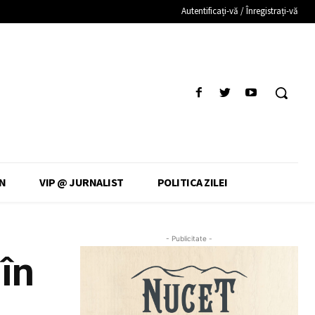
Autentificați-vă / Înregistrați-vă
N
VIP @ JURNALIST
POLITICA ZILEI
- Publicitate -
 în