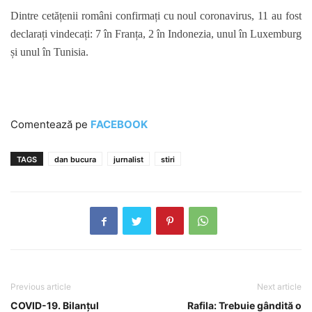
Dintre cetățenii români confirmați cu noul coronavirus, 11 au fost
declarați vindecați
: 7
în Franța, 2 în Indonezia, unul în Luxemburg
și unul în Tunisia.
Comentează pe
FACEBOOK
TAGS
dan bucura
jurnalist
stiri
Previous article
Next article
COVID-19. Bilanțul
Rafila: Trebuie gândită o