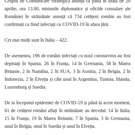
Grupul de Comunicare Strategică anunță că până în dfata de 20
aprilie, ora 13.00, misiunile diplomatice și oficiile consulare ale
României în străinătate anunță că 734 cetățeni români au fost
confirmați ca fiind infectați cu COVID-19 în afara țării.
Cei mai mulți sunt în Italia –
422.
De asemenea,
196
de români infectați cu noul coronavirus au fost
depistați
în Spania, 26
în Franța, 14 în Germania, 58 în Marea
Britanie, 2 în Namibia, 2 în SUA, 3 în Austria, 2 în Belgia, 2 în
Indonezia, 2 în Elveția și câte unul în Argentina, Tunisia, Irlanda,
Luxemburg și Suedia.
De la începutul epidemiei de COVID-19 și până la acest moment,
61 de cetățeni români aflați în străinătate au decedat: 14 în Italia,
15 în Franța, 19 în Marea Britanie, 7 în Spania, 3 în Germania,
unul în Belgia, unul în Suedia și unul în Elveția.