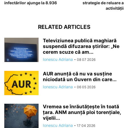
infectărilor ajunge la 8.936
strategie de reluare a
activităţii
RELATED ARTICLES
Televiziunea publică maghiară
suspendă difuzarea ştirilor: „Ne
cerem scuze că am...
Ionescu Adriana
-
08 07 2026
AUR anunță că nu va susține
niciodată un Guvern din care...
Ionescu Adriana
-
06 05 2026
Vremea se înrăutăţeşte în toată
ţara. ANM anunță ploi torențiale,
vijelii...
Ionescu Adriana
-
17 04 2026