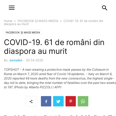
NEWSPAPER
DISCOVER THE ART OF PUBLISHING
Home
FACEBOOK ȘI MASS MEDIA
COVID-19. 61 de români din
diaspora au murit
FACEBOOK ȘI MASS MEDIA
COVID-19. 61 de români din
diaspora au murit
By
Jurnalist
-
20 04 2020
TOPSHOT - A man wearing a protective mask passes by the Coliseum in
Rome on March 7, 2020 amid fear of Covid-19 epidemic. - Italy on March 6,
2020 reported 49 more deaths from the new coronavirus, the highest single-
day toll to date, bringing the total number of fatalities over the past two weeks
to 197. (Photo by Alberto PIZZOLI / AFP)