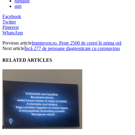
jurnalist
stiri
Facebook
Twitter
Pinterest
WhatsApp
Previous article
Imminvest.ro. Peste 2500 de cereri în prima oră
Next article
Încă 277 de persoane diagnosticate cu coronavirus
RELATED ARTICLES