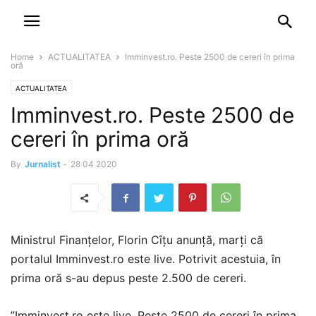
NEWSPAPER
DISCOVER THE ART OF PUBLISHING
Home
ACTUALITATEA
Imminvest.ro. Peste 2500 de cereri în prima
oră
ACTUALITATEA
Imminvest.ro. Peste 2500 de
cereri în prima oră
By
Jurnalist
-
28 04 2020
Ministrul Finanţelor, Florin Cîţu anunţă, marți că
portalul Imminvest.ro este live. Potrivit acestuia, în
prima oră s-au depus peste 2.500 de cereri.
”Imminvest.ro este live. Peste 2500 de cereri în prima