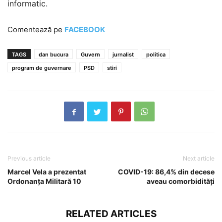
informatic.
Comentează pe
FACEBOOK
TAGS
dan bucura
Guvern
jurnalist
politica
program de guvernare
PSD
stiri
Previous article
Next article
Marcel Vela a prezentat
COVID-19: 86,4% din decese
Ordonanța Militară 10
aveau comorbidități
RELATED ARTICLES