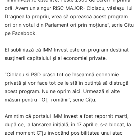
oră. Avem un singur RISC MAJOR- Ciolacu, vâslaşul lui
Dragnea la propriu, vrea să oprească acest program
ori prin votul din Parlament ori prin moţiune”, scrie Cîțu
pe Facebook.
El subliniază că IMM Invest este un program destinat
susţinerii capitalului şi al economiei private.
”Ciolacu şi PSD urăsc tot ce înseamnă economie
privată şi vor face tot ce le stă în putinţă să distrugă
acest program. Nu ne oprim aici. Urmează şi alte
măsuri pentru TOŢI românii”, scrie Cîţu.
Amintim că portalul IMM Invest a fost repornit marţi,
după ce, la lansarea iniţială, în 17 aprilie, s-a blocat, la
acel moment Cîţu invocând posibilitatea unui atac