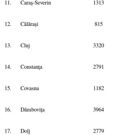
11.
Caraș-Severin
1313
12.
Călărași
815
13.
Cluj
3320
14.
Constanța
2791
15.
Covasna
1182
16.
Dâmbovița
3964
17.
Dolj
2779