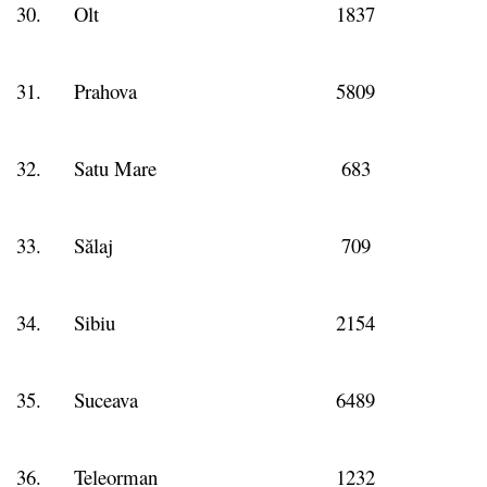
30.
Olt
1837
31.
Prahova
5809
32.
Satu Mare
683
33.
Sălaj
709
34.
Sibiu
2154
35.
Suceava
6489
36.
Teleorman
1232