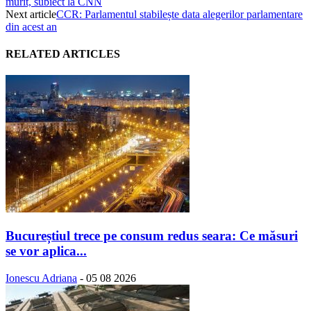
murit, subiect la CNN
Next article
CCR: Parlamentul stabilește data alegerilor parlamentare
din acest an
RELATED ARTICLES
Bucureștiul trece pe consum redus seara: Ce măsuri
se vor aplica...
Ionescu Adriana
-
05 08 2026