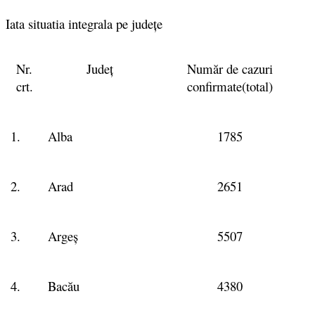
Iata situatia integrala pe județe
Nr.
Județ
Număr de cazuri
crt.
confirmate(total)
1.
Alba
1785
2.
Arad
2651
3.
Argeș
5507
4.
Bacău
4380