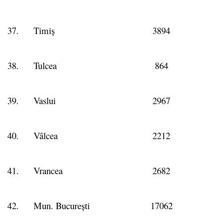
37.
Timiș
3894
38.
Tulcea
864
39.
Vaslui
2967
40.
Vâlcea
2212
41.
Vrancea
2682
42.
Mun. București
17062