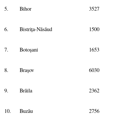
5.
Bihor
3527
6.
Bistrița-Năsăud
1500
7.
Botoșani
1653
8.
Brașov
6030
9.
Brăila
2362
10.
Buzău
2756