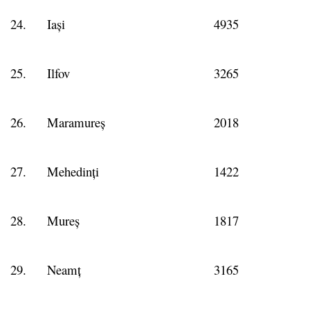
24.
Iași
4935
25.
Ilfov
3265
26.
Maramureș
2018
27.
Mehedinți
1422
28.
Mureș
1817
29.
Neamț
3165