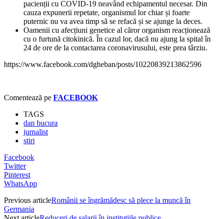
pacienții cu COVID-19 neavând echipamentul necesar. Din
cauza expunerii repetate, organismul lor chiar și foarte
puternic nu va avea timp să se refacă și se ajunge la deces.
Oamenii cu afecțiuni genetice al căror organism reacționează
cu o furtună citokinică. În cazul lor, dacă nu ajung la spital în
24 de ore de la contactarea coronavirusului, este prea târziu.
https://www.facebook.com/dgheban/posts/10220839213862596
Comentează pe
FACEBOOK
TAGS
dan bucura
jurnalist
stiri
Facebook
Twitter
Pinterest
WhatsApp
Previous article
Românii se îngrămădesc să plece la muncă în
Germania
Next article
Reduceri de salarii în instituțiile publice