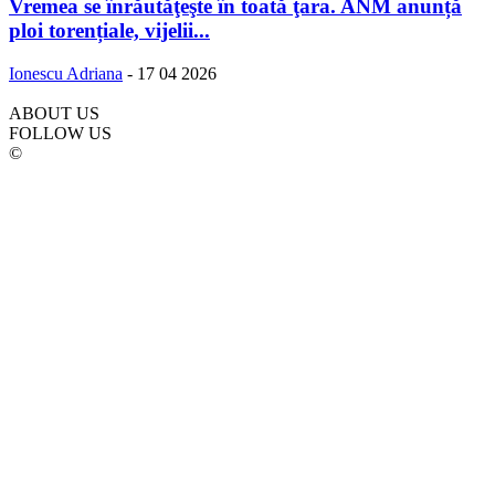
Vremea se înrăutăţeşte în toată ţara. ANM anunță
ploi torențiale, vijelii...
Ionescu Adriana
-
17 04 2026
ABOUT US
FOLLOW US
©