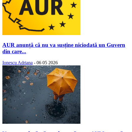
AUR anunță că nu va susține niciodată un Guvern
din care...
Ionescu Adriana
-
06 05 2026