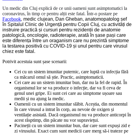
Un medic din Cluj explică de ce unii oameni sunt asimptomatici la
coronavirus, în timp ce pentru alții este fatal. Într-o postare pe
Facebook
,
medic clujean,
Dan Gheban
,
anatomopatolog șef
în Spitalul Clinic de Urgență pentru Copii Cluj, cu activități de
instruire practică și cursuri pentru rezidenții de anatomie
patologică, oncologie, radioterapie,
arată în șase pași care
este diferența între un oraganism care nu prezintă simptome
la testarea positivă cu COVID-19 și unul pentru care virusul
chiez este fatal.
Potrivit acestuia sunt șase scenarii:
Cei cu un sistem imunitar puternic, care luptă cu infecția fără
ca măcarul omul să știe. Practic, asimptomaticii.
Cei care au un sistem imunitar bun, dar nu la fel de rapid. În
organismul lor se va produce o infecție, dar va fi ceva de
genul unei gripe. Ei sunt cei care au simptome ușoare sau
medii și nu ajung la medic.
Oamenii cu un sistem imunitar slăbit. Aceștia, din momentul
în care virusul a intrat în corp, au nevoie de oxigen și
ventilație asistată. Dacă organismul nu va produce anticorpi în
acest răsptimp, din păcate nu vor supraviețui.
Pacineții cu un sistem imunitar bun, dar care sunt expuși zid e
zi virusului. Exact cum sunt medicii care merg să-i trateze pe