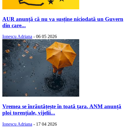
AUR anunță că nu va susține niciodată un Guvern
din care...
Ionescu Adriana
-
06 05 2026
Vremea se înrăutăţeşte în toată ţara. ANM anunță
ploi torențiale, vijelii...
Ionescu Adriana
-
17 04 2026