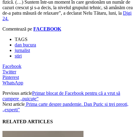
fizică. (…) Suntem într-un moment în care gestionăm un număr de
cazuri crescut şi s-a decis, la nivelul grupului tehnic, să amânăm cea
de-a patra măsură de relaxare”, a declarat Nelu Tătaru, luni, la
Digi
24.
Comentează pe
FACEBOOK
TAGS
dan bucura
jurnalist
stiri
Facebook
Twitter
Pinterest
WhatsApp
Previous article
Primar blocat de Facebook pentru că a vrut să
cumpere „puicuțe”
Next article
Prima carte despre pandemie. Dan Puric si trei preoti,
„experti”
RELATED ARTICLES