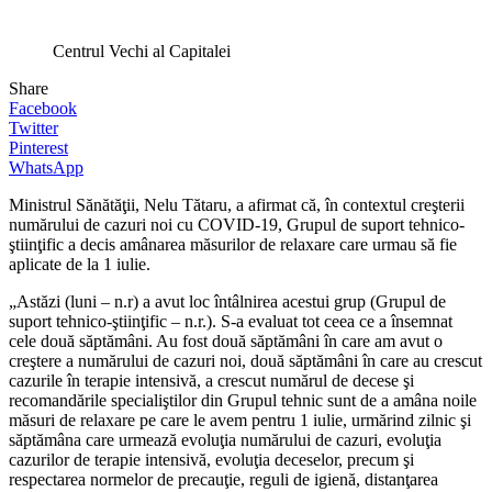
Centrul Vechi al Capitalei
Share
Facebook
Twitter
Pinterest
WhatsApp
Ministrul Sănătăţii, Nelu Tătaru, a afirmat că, în contextul creşterii
numărului de cazuri noi cu COVID-19, Grupul de suport tehnico-
ştiinţific a decis amânarea măsurilor de relaxare care urmau să fie
aplicate de la 1 iulie.
„Astăzi (luni – n.r) a avut loc întâlnirea acestui grup (Grupul de
suport tehnico-ştiinţific – n.r.). S-a evaluat tot ceea ce a însemnat
cele două săptămâni. Au fost două săptămâni în care am avut o
creştere a numărului de cazuri noi, două săptămâni în care au crescut
cazurile în terapie intensivă, a crescut numărul de decese şi
recomandările specialiştilor din Grupul tehnic sunt de a amâna noile
măsuri de relaxare pe care le avem pentru 1 iulie, urmărind zilnic şi
săptămâna care urmează evoluţia numărului de cazuri, evoluţia
cazurilor de terapie intensivă, evoluţia deceselor, precum şi
respectarea normelor de precauţie, reguli de igienă, distanţarea