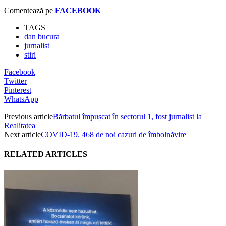
Comentează pe
FACEBOOK
TAGS
dan bucura
jurnalist
stiri
Facebook
Twitter
Pinterest
WhatsApp
Previous article
Bărbatul împușcat în sectorul 1, fost jurnalist la
Realitatea
Next article
COVID-19. 468 de noi cazuri de îmbolnăvire
RELATED ARTICLES