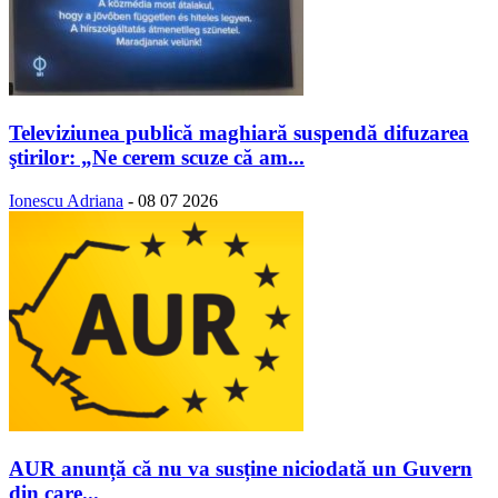
Televiziunea publică maghiară suspendă difuzarea
ştirilor: „Ne cerem scuze că am...
Ionescu Adriana
-
08 07 2026
AUR anunță că nu va susține niciodată un Guvern
din care...