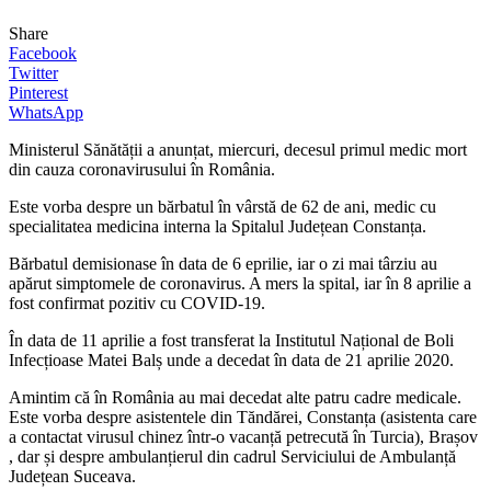
Share
Facebook
Twitter
Pinterest
WhatsApp
Ministerul Sănătății a anunțat, miercuri, decesul primul medic mort
din cauza coronavirusului în România.
Este vorba despre un bărbatul în vârstă de 62 de ani, medic cu
specialitatea medicina interna la Spitalul Județean Constanța.
Bărbatul demisionase în data de 6 eprilie, iar o zi mai târziu au
apărut simptomele de coronavirus. A mers la spital, iar în 8 aprilie a
fost confirmat pozitiv cu COVID-19.
În data de 11 aprilie a fost transferat la Institutul Național de Boli
Infecțioase Matei Balș unde a decedat în data de 21 aprilie 2020.
Amintim că în România au mai decedat alte patru cadre medicale.
Este vorba despre asistentele din Tăndărei, Constanța (asistenta care
a contactat virusul chinez într-o vacanță petrecută în Turcia), Brașov
, dar și despre ambulanțierul din cadrul Serviciului de Ambulanță
Județean Suceava.