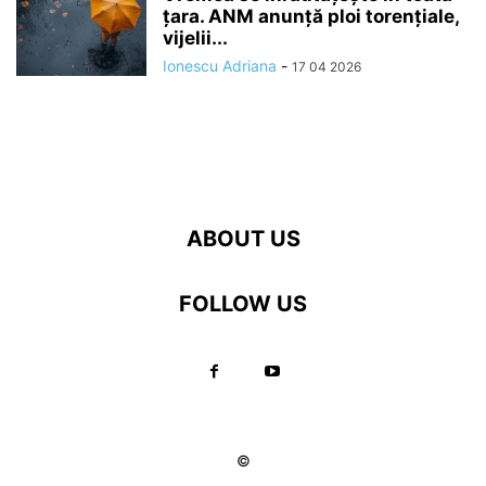
ţara. ANM anunță ploi torențiale,
vijelii...
Ionescu Adriana
-
17 04 2026
ABOUT US
FOLLOW US
©