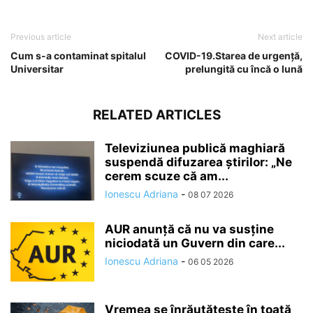
Previous article
Next article
Cum s-a contaminat spitalul
COVID-19.Starea de urgență,
Universitar
prelungită cu încă o lună
RELATED ARTICLES
Televiziunea publică maghiară
suspendă difuzarea ştirilor: „Ne
cerem scuze că am...
Ionescu Adriana
-
08 07 2026
AUR anunță că nu va susține
niciodată un Guvern din care...
Ionescu Adriana
-
06 05 2026
Vremea se înrăutăţeşte în toată