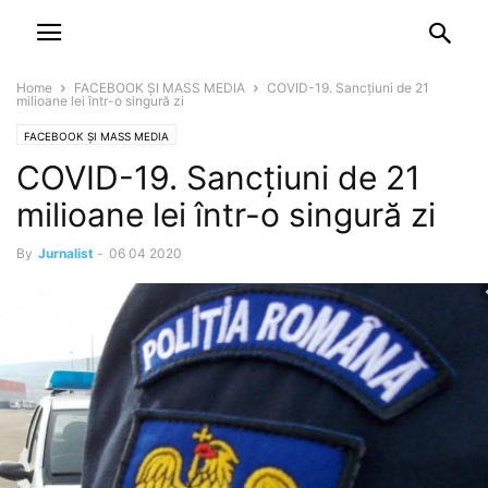
NEWSPAPER
DISCOVER THE ART OF PUBLISHING
Home
FACEBOOK ȘI MASS MEDIA
COVID-19. Sancțiuni de 21
milioane lei într-o singură zi
FACEBOOK ȘI MASS MEDIA
COVID-19. Sancțiuni de 21
milioane lei într-o singură zi
By
Jurnalist
-
06 04 2020