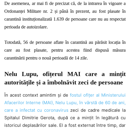
De asemenea, ar mai fi de precizat că, de la intrarea în vigoare a
Ordonanței Militare nr. 2 și până în prezent, au fost plasate în
carantină instituționalizată 1.639 de persoane care nu au respectat
perioada de autoizolare.
Totodată, 56 de persoane aflate în carantină au părăsit locația în
care au fost plasate, pentru acestea fiind dispusă măsura
carantinării pentru o nouă perioadă de 14 zile.
Nelu Lupu, ofițerul MAI care a mințit
autoritățile și a îmbolnăvit zeci de persoane
În acest context amintim și de
f
ostul ofi
ț
er
al Ministerului
Afacerilor Interne (MAI)
, Nelu Lupu,
în vârstă de
60 de ani,
care a infectat
cu coronavirus
zeci de cadre medicale la
Spitalul Dimitrie Gerota, după ce a mințit în legătură cu
istoricul deplasărilor sale. El a fost externat între timp, dar