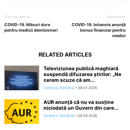
Previous article
Next article
COVID-19. Măsuri dure
COVID-19. Iohannis anunţă
pentru medicii demisionari
bonus financiar pentru
medici
RELATED ARTICLES
Televiziunea publică maghiară
suspendă difuzarea ştirilor: „Ne
cerem scuze că am...
Ionescu Adriana
-
08 07 2026
AUR anunță că nu va susține
niciodată un Guvern din care...
Ionescu Adriana
-
06 05 2026