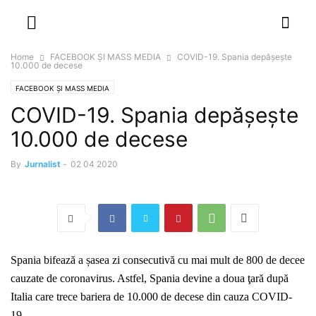
NEWSPAPER
DISCOVER THE ART OF PUBLISHING
Home
FACEBOOK ȘI MASS MEDIA
COVID-19. Spania depășește
10.000 de decese
FACEBOOK ȘI MASS MEDIA
COVID-19. Spania depășește
10.000 de decese
By
Jurnalist
-
02 04 2020
Spania bifează a șasea zi consecutivă cu mai mult de 800 de decee
cauzate de coronavirus. Astfel, Spania devine a doua ţară după
Italia care trece bariera de 10.000 de decese din cauza COVID-
19.