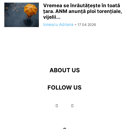
Vremea se înrăutăţeşte în toată
ţara. ANM anunță ploi torențiale,
vijelii...
Ionescu Adriana
-
17 04 2026
ABOUT US
FOLLOW US