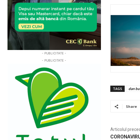
- PUBLICITATE -
- PUBLICITATE -
TAGS
dan bu
Share
Articolul prece
CORONAVIRUS.