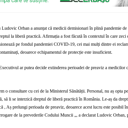
u Ludovic Orban a anunțat că medicii demisionari în
plină pandemie de
reptul la liberă practică.
Afirmația a fost făcută
în contextul
în care
zeci 
isionează
pe fondul
pandemiei COVID-19, cei mai mulți dintre ei
recla
ontaminați
, deoarece echipamentul de protecție este insuficient.
xecutivul ar putea decide extinderea perioadei de preaviz a medicilor c
m o consultare cu cei de la Ministerul Sănătății. Personal, nu aș opta p
, să li se interzică dreptul de liberă practică în România. Le-aș da drept
ă , Aș prelungi perioada de preaviz, deoarece acest lucru este posibil î
derogare de la prevederile Codului Muncii „, a declarat Ludovic Orban, 