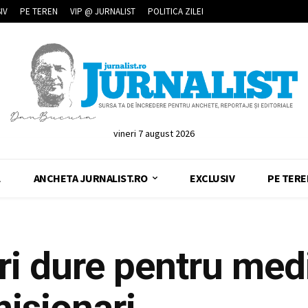
IV
PE TEREN
VIP @ JURNALIST
POLITICA ZILEI
vineri 7 august 2026
L
ANCHETA JURNALIST.RO
EXCLUSIV
PE TERE
i dure pentru medi
isionari