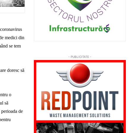
 coronavirus
de medici din
mând
se tem
- PUBLICITATE -
are doresc să
entru o
ul să
n perioada de
pentru