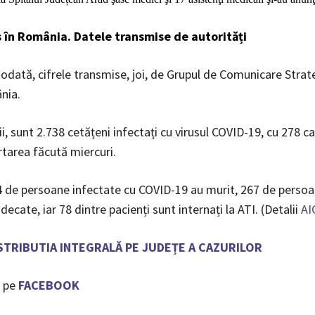
 în România. Datele transmise de autorități
odată, cifrele transmise, joi, de Grupul de Comunicare Strat
nia.
rii, sunt 2.738 cetățeni infectați cu virusul COVID-19, cu 278 ca
rtarea făcută miercuri.
 de persoane infectate cu COVID-19 au murit, 267 de persoa
decate, iar 78 dintre pacienți sunt internați la ATI. (Detalii
AI
DISTRIBUTIA INTEGRALĂ PE JUDEȚE A CAZURILOR
 pe
FACEBOOK