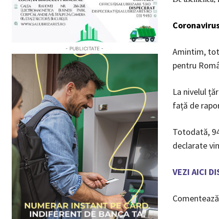
Coronavirus
- PUBLICITATE -
Amintim, tot
pentru Româ
La nivelul ță
față de rapo
Totodată, 94
declarate vin
VEZI AICI 
Comentează