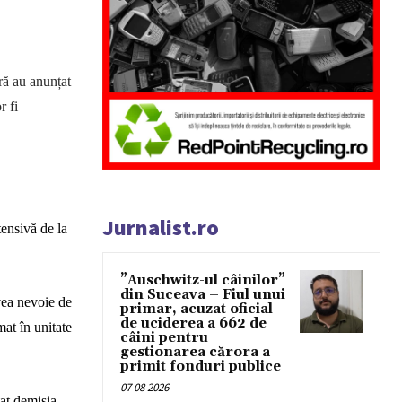
ră au anunțat
r fi
Jurnalist.ro
tensivă de la
”Auschwitz-ul câinilor”
din Suceava – Fiul unui
vea nevoie de
primar, acuzat oficial
de uciderea a 662 de
at în unitate
câini pentru
gestionarea cărora a
primit fonduri publice
07 08 2026
at demisia.