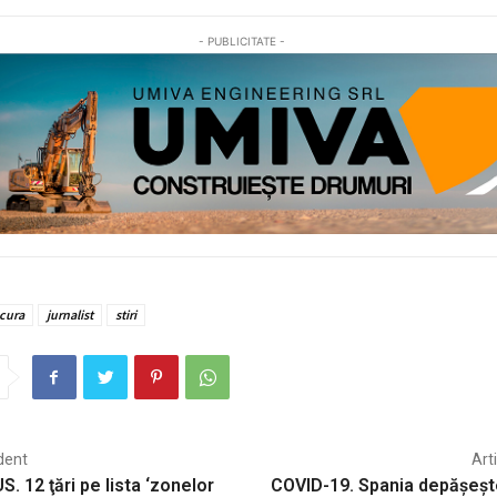
- PUBLICITATE -
cura
jurnalist
stiri
dent
Art
 12 ţări pe lista ‘zonelor
COVID-19. Spania depășeșt