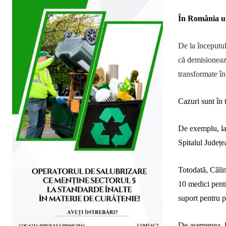
În România un
De la începutul
că demisionează
transformate în
Cazuri sunt în 
De exemplu, la 
Spitalul Județe
Totodată,
Călin
10 medici pentr
suport pentru 
De asemenea, 