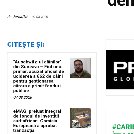
de
Jurnalist
02 04 2020
CITEȘTE ȘI:
”Auschwitz-ul câinilor”
din Suceava – Fiul unui
primar, acuzat oficial de
uciderea a 662 de câini
pentru gestionarea
cărora a primit fonduri
publice
07 08 2026
eMAG, preluat integral
de fondul de investiții
sud-african. Comisia
Europeană a aprobat
tranzacția