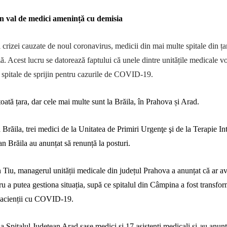
 val de medici amenință cu demisia
 crizei cauzate de noul coronavirus, medicii din mai multe spitale din ța
. Acest lucru se datorează faptului că unele dintre unitățile medicale vo
 spitale de sprijin pentru cazurile de COVID-19.
toată țara, dar cele mai multe sunt la Brăila, în Prahova și Arad.
Brăila, trei medici de la Unitatea de Primiri Urgenţe şi de la Terapie In
an Brăila au anunțat să renunță la posturi.
 Tiu, managerul unității medicale din județul Prahova a anunțat că ar a
u a putea gestiona situația,
supă ce
spitalul din Câmpina a fost transform
pacienții cu COVID-19.
la
Spitalul Județean Arad şase medici şi 17 asistenţi medicali şi-au anunţ