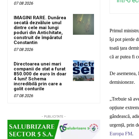
07 08 2026
IMAGINI RARE. Dunărea
secată dezvăluie unul
dintre cele mai lungi
Primul ministr
poduri din Antichitate,
construit de împăratul
își pot pierde d
Constantin
toată țara dem
07 08 2026
că ar putea fi
c
Directoarea unei mari
companii de stat a furat
De asemenea, E
850.000 de euro în doar
4 luni! Schema
demisioneze.
incredibilă prin care a
golit conturile
07 08 2026
„Trebuie să ave
opțiune extremă
gândească, adic
- PUBLICITATE -
urgență, prin 
Europa FM
.