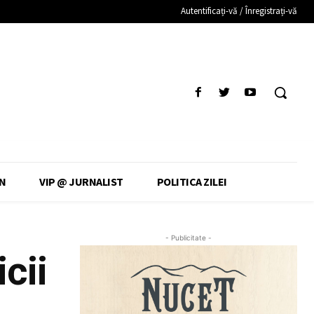
Autentificați-vă / Înregistrați-vă
N
VIP @ JURNALIST
POLITICA ZILEI
- Publicitate -
cii