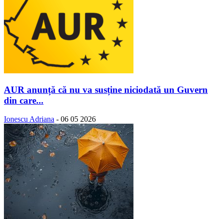
AUR anunță că nu va susține niciodată un Guvern
din care...
Ionescu Adriana
-
06 05 2026