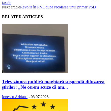
taxele
Next article
Revoltă în PNL după racolarea unui primar PSD
RELATED ARTICLES
Televiziunea publică maghiară suspendă difuzarea
ştirilor: „Ne cerem scuze că am...
Ionescu Adriana
-
08 07 2026