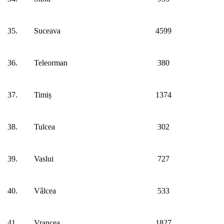
35.
Suceava
4599
36.
Teleorman
380
37.
Timiș
1374
38.
Tulcea
302
39.
Vaslui
727
40.
Vâlcea
533
41.
Vrancea
1827