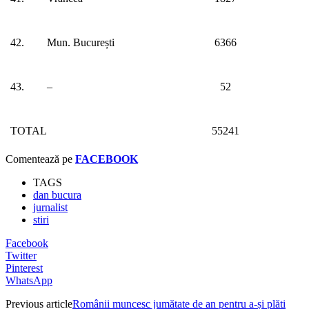
42.
Mun. București
6366
43.
–
52
TOTAL
55241
Comentează pe
FACEBOOK
TAGS
dan bucura
jurnalist
stiri
Facebook
Twitter
Pinterest
WhatsApp
Previous article
Românii muncesc jumătate de an pentru a-și plăti