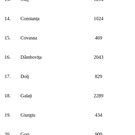
14.
Constanța
1024
15.
Covasna
469
16.
Dâmbovița
2043
17.
Dolj
829
18.
Galați
2289
19.
Giurgiu
434
20.
Gorj
909