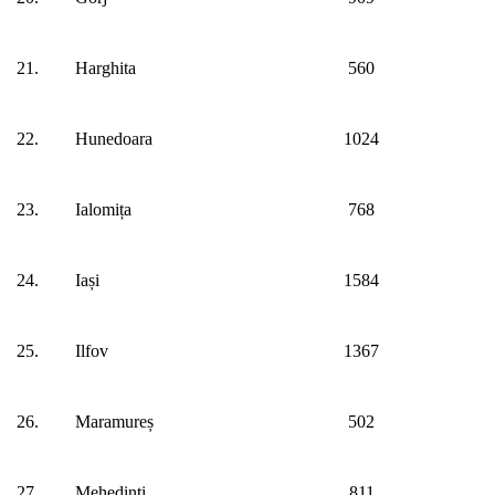
21.
Harghita
560
22.
Hunedoara
1024
23.
Ialomița
768
24.
Iași
1584
25.
Ilfov
1367
26.
Maramureș
502
27.
Mehedinți
811