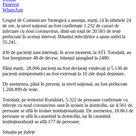
Pinterest
WhatsApp
Grupul de Comunicare Strategică a anunțat, marți, că în ultimele 24
de ore, la nivel național au fost confirmate 1.232 de cazuri de
infectare cu noul coronavirus, dintr-un total de 20.581 de teste
prelucrate în același interval. Bilanțul infectărilor a ajuns astfel la
55.241.
436 de pacienți sunt internați, în acest moment, la ATI. Totodată, au
fost înregistrare 48 de decese, bilanțul ajungând la 2480.
Până marți, 28.006 pacienți au fost declarați vindecați și 5.136 de
pacienți asimptomatici au fost externați la 10 zile după depistare.
De asemenea, până în prezent, la nivel național, au fost prelucrate
1.268.899 de teste.
Totodată, pe teritoriul României, 5.322 de persoane confirmate cu
infecție cu noul coronavirus sunt în izolare la domiciliu, iar 4.561 de
persoane se află în izolare instituționalizată. De asemenea, 18.863 de
persoane se află în carantină la domiciliu, iar în carantină
instituționalizată se află 177 de persoane.
Situația pe județe