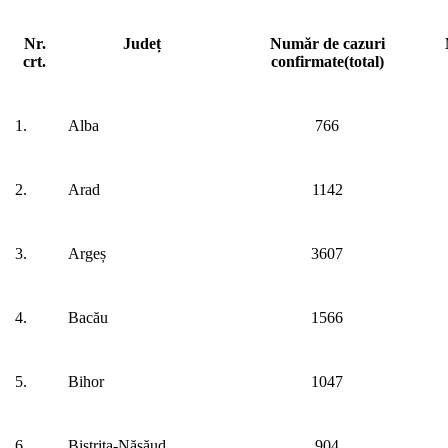
Nr.
Județ
Număr de cazuri
crt.
confirmate(total)
1.
Alba
766
2.
Arad
1142
3.
Argeș
3607
4.
Bacău
1566
5.
Bihor
1047
6.
Bistrița-Năsăud
904