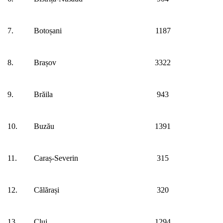
7.
Botoșani
1187
8.
Brașov
3322
9.
Brăila
943
10.
Buzău
1391
11.
Caraș-Severin
315
12.
Călărași
320
13.
Cluj
1294