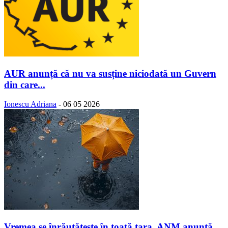
AUR anunță că nu va susține niciodată un Guvern
din care...
Ionescu Adriana
-
06 05 2026
Vremea se înrăutăţeşte în toată ţara. ANM anunță