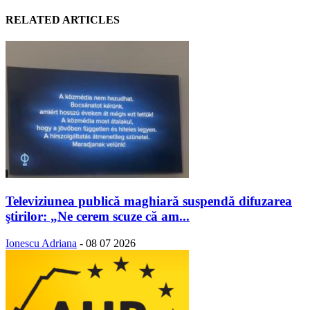
RELATED ARTICLES
Televiziunea publică maghiară suspendă difuzarea
ştirilor: „Ne cerem scuze că am...
Ionescu Adriana
-
08 07 2026