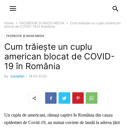
NEWSPAPER
DISCOVER THE ART OF PUBLISHING
Home
FACEBOOK ȘI MASS MEDIA
Cum trăiește un cuplu american
blocat de COVID-19 în România
FACEBOOK ȘI MASS MEDIA
Cum trăiește un cuplu
american blocat de COVID-
19 în România
By
Jurnalist
-
18 05 2020
Un cuplu de americani, rămași captivi în România din cauza
epidemiei de Covid-19, au numai cuvinte de laudă la adresa țării