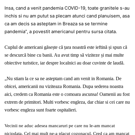
Insa, cand a venit pandemia COVID-19, toate granitele s-au
inchis si nu am putut sa plecam atunci cand planuisem, asa
ca am decis sa asteptam in Breaza sa se termine
pandemia”, a povestit americanul pentru sursa citata.
Cuplul de americani găsește că țara noastră este ieftină și spun că
se descurcă bine cu banii. Au avut timp să viziteze și mai multe
obiective turistice, iar despre localnici au doar cuvinte de laudă.
„Nu stiam la ce sa ne asteptam cand am venit in Romania. De
obicei, americanii nu viziteaza Romania. Dupa sederea noastra
aici, credem ca Romania este o comoara ascunsa! Oamenii au fost
extrem de primitori. Multi vorbesc engleza, dar chiar si cei care nu
vorbesc engleza sunt foarte ospitalieri.
Vecinii ne aduc adesea mancaruri pe care nu le-am mancat
niciodata. Cel mai mult ne-a placut cozonacul. Cred ca am mancat