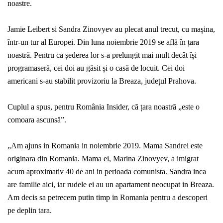
noastre.
Jamie Leibert si Sandra Zinovyev au plecat anul trecut, cu mașina,
într-un tur al Europei. Din luna noiembrie 2019 se află în țara
noastră. Pentru ca șederea lor s-a prelungit mai mult decât își
programaseră, cei doi au găsit și o casă de locuit. Cei doi
americani s-au stabilit provizoriu la Breaza, județul Prahova.
Cuplul a spus, pentru
România Insider
, că țara noastră „este o
comoara ascunsă”.
„Am ajuns in Romania in noiembrie 2019. Mama Sandrei este
originara din Romania. Mama ei, Marina Zinovyev, a imigrat
acum aproximativ 40 de ani in perioada comunista. Sandra inca
are familie aici, iar rudele ei au un apartament neocupat in Breaza.
Am decis sa petrecem putin timp in Romania pentru a descoperi
pe deplin tara.