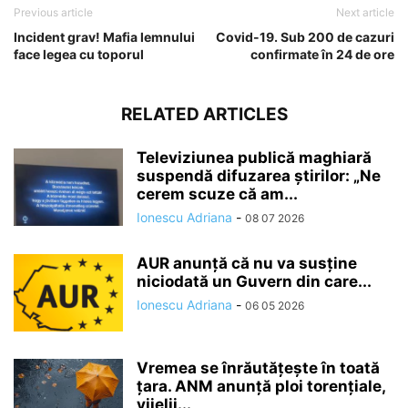
Previous article
Next article
Incident grav! Mafia lemnului
Covid-19. Sub 200 de cazuri
face legea cu toporul
confirmate în 24 de ore
RELATED ARTICLES
Televiziunea publică maghiară
suspendă difuzarea ştirilor: „Ne
cerem scuze că am...
Ionescu Adriana
-
08 07 2026
AUR anunță că nu va susține
niciodată un Guvern din care...
Ionescu Adriana
-
06 05 2026
Vremea se înrăutăţeşte în toată
ţara. ANM anunță ploi torențiale,
vijelii...