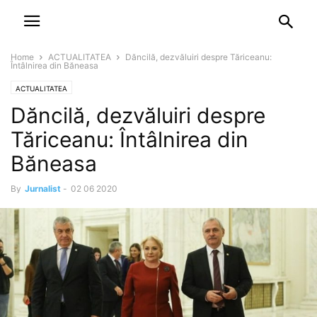
NEWSPAPER
DISCOVER THE ART OF PUBLISHING
Home
ACTUALITATEA
Dăncilă, dezvăluiri despre Tăriceanu:
Întâlnirea din Băneasa
ACTUALITATEA
Dăncilă, dezvăluiri despre
Tăriceanu: Întâlnirea din
Băneasa
By
Jurnalist
-
02 06 2020