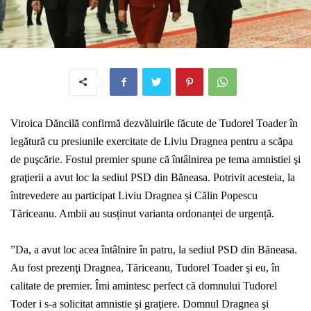
Viroica Dăncilă confirmă dezvăluirile făcute de Tudorel Toader în
legătură cu presiunile exercitate de Liviu Dragnea pentru a scăpa
de puşcărie. Fostul premier spune că întâlnirea pe tema amnistiei şi
graţierii a avut loc la sediul PSD din Băneasa.
Potrivit acesteia, la
întrevedere au participat Liviu Dragnea și Călin Popescu
Tăriceanu. Ambii au susținut varianta ordonanței de urgență.
”
Da, a avut loc acea întâlnire în patru, la sediul PSD din Băneasa.
Au fost prezenţi Dragnea, Tăriceanu, Tudorel Toader şi eu, în
calitate de premier. Îmi amintesc perfect că domnului Tudorel
Toder i s-a solicitat amnistie şi graţiere. Domnul Dragnea şi