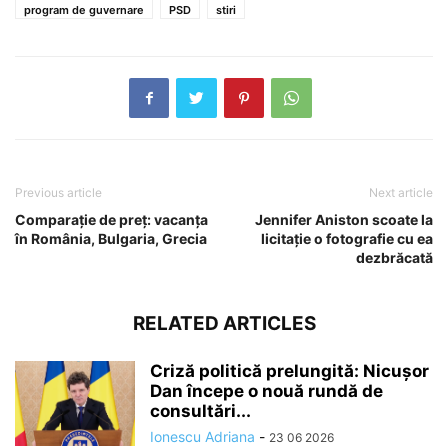
program de guvernare
PSD
stiri
Previous article
Next article
Comparaţie de preţ: vacanţa
Jennifer Aniston scoate la
în România, Bulgaria, Grecia
licitație o fotografie cu ea
dezbrăcată
RELATED ARTICLES
Criză politică prelungită: Nicușor
Dan începe o nouă rundă de
consultări...
Ionescu Adriana
-
23 06 2026