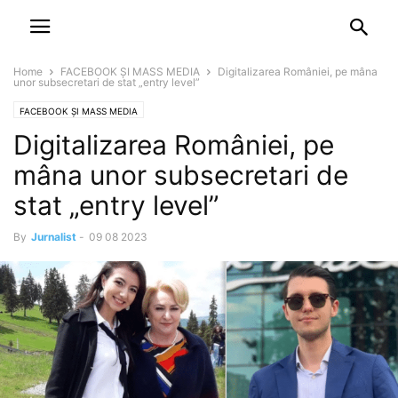
NEWSPAPER
DISCOVER THE ART OF PUBLISHING
Home
FACEBOOK ȘI MASS MEDIA
Digitalizarea României, pe mâna
unor subsecretari de stat „entry level”
FACEBOOK ȘI MASS MEDIA
Digitalizarea României, pe
mâna unor subsecretari de
stat „entry level”
By
Jurnalist
-
09 08 2023