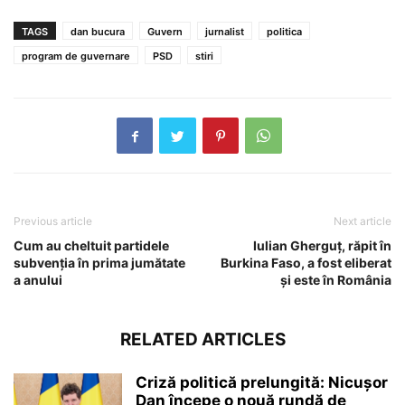
TAGS
dan bucura
Guvern
jurnalist
politica
program de guvernare
PSD
stiri
Previous article
Next article
Cum au cheltuit partidele
Iulian Gherguţ, răpit în
subvenția în prima jumătate
Burkina Faso, a fost eliberat
a anului
şi este în România
RELATED ARTICLES
Criză politică prelungită: Nicușor
Dan începe o nouă rundă de