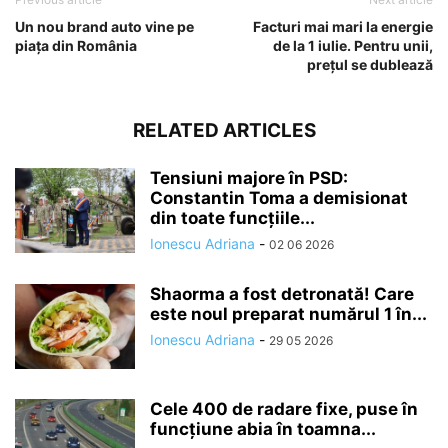
Un nou brand auto vine pe
Facturi mai mari la energie
piața din România
de la 1 iulie. Pentru unii,
prețul se dublează
RELATED ARTICLES
Tensiuni majore în PSD:
Constantin Toma a demisionat
din toate funcțiile...
Ionescu Adriana
-
02 06 2026
Shaorma a fost detronată! Care
este noul preparat numărul 1 în...
Ionescu Adriana
-
29 05 2026
Cele 400 de radare fixe, puse în
funcțiune abia în toamna...