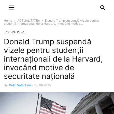
NEWSPAPER
DISCOVER THE ART OF PUBLISHING
Home
ACTUALITATEA
Donald Trump suspendă vizele pentru
studenții internaționali de la Harvard, invocând motive...
ACTUALITATEA
Donald Trump suspendă
vizele pentru studenții
internaționali de la Harvard,
invocând motive de
securitate națională
By
Culin Valentina
-
05 06 2025