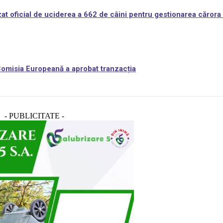
at oficial de uciderea a 662 de câini pentru gestionarea cărora 
 Comisia Europeană a aprobat tranzacția
- PUBLICITATE -