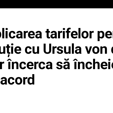
IAL
ANCHETA JURNALIST.RO
EXCLUSIV
PE TE
carea tarifelor pe
uție cu Ursula von 
r încerca să înche
acord
Share