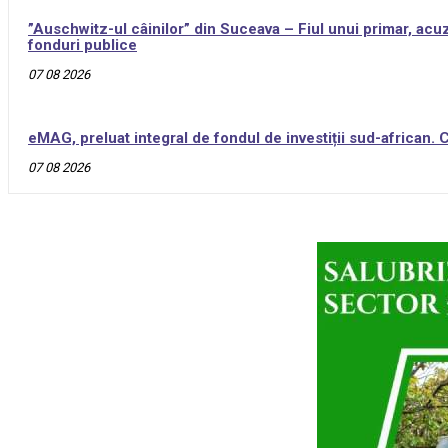
”Auschwitz-ul câinilor” din Suceava – Fiul unui primar, acuz
fonduri publice
07 08 2026
eMAG, preluat integral de fondul de investiții sud-african.
07 08 2026