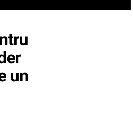
REN
VIP @ JURNALIST
POLITICA ZILEI
ntru
der
ie un