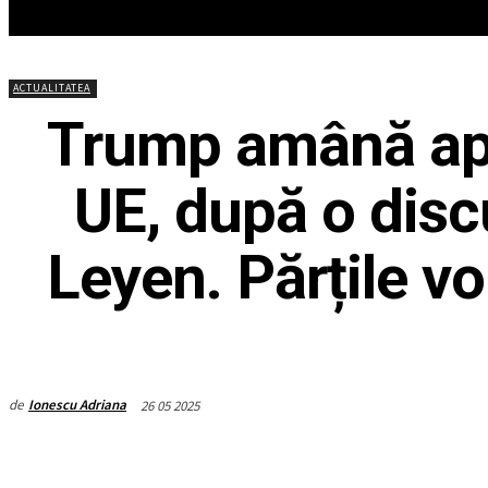
HOME
ACTUALITATEA
EDITOR
ACTUALITATEA
Trump amână apli
UE, după o disc
Leyen. Părțile vo
de
Ionescu Adriana
26 05 2025