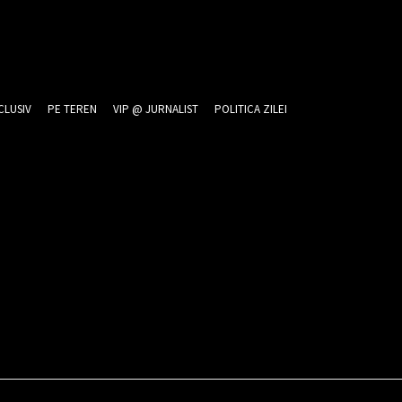
CLUSIV
PE TEREN
VIP @ JURNALIST
POLITICA ZILEI
026