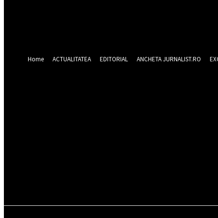
Forgot your password? Get help
Recuperare parola
Recuperați-vă parola
adresa dvs de email
O parola va fi trimisă pe adresa dvs de email.
Home
ACTUALITATEA
EDITORIAL
ANCHETA JURNALIST.RO
EX
sâmbătă 8 august 2