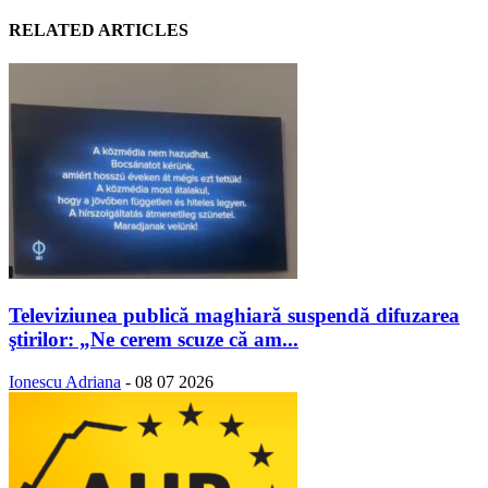
RELATED ARTICLES
Televiziunea publică maghiară suspendă difuzarea
ştirilor: „Ne cerem scuze că am...
Ionescu Adriana
-
08 07 2026