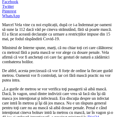
Facebook
Twitter
Pinterest
WhatsApp
Marcel Vela vine cu noi explicații, după ce i-a îndemnat pe oameni
să sune la 112 dacă văd pe cineva strănutând, fără să poarte mască.
El a făcut această declarație ca urmare a restricțiilor impuse din 15
mai, pe fodul răspândirii Covid-19.
Ministrul de Interne spune, marți, că nu chiar toți cei
care călătoresc
cu metroul fără a purta mască se vor alege cu dosare penale. Vela
afirmă că vor fi anchetați cei care fac gesturi de natură a zădărnici
combaterea bolilor.
De altfel, acesta precizează că vor fi forțe de ordine la fiecare gurăd
metrou. Oamenii vor fi controlați, iar cei fără mască practic nu vor
putea int
ra.
„
La gurile de metrou se vor verifica toţi pasagerii să aibă mască.
Dacă, în vagon, unul dintre indivizii care vrea să facă rău îşi dă
masca jos intenţionat şi infectează. Era discuţia despre un infectat
care intră în metrou şi îşi dă jos masca. Nu e un răspuns general
pentru toţi care nu au mască să aibă dosare penale. Penal e când
intenţionat cineva bolnav intră la metrou cu mască, iar în vagon şi-o