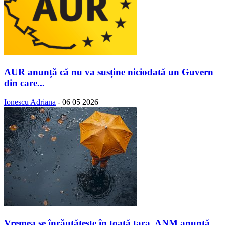
AUR anunță că nu va susține niciodată un Guvern
din care...
Ionescu Adriana
-
06 05 2026
Vremea se înrăutăţeşte în toată ţara. ANM anunță