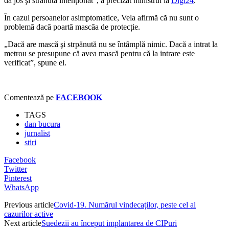
dă jos şi strănută intenţionat”, a precizat ministrul la
Digi24
.
În cazul persoanelor asimptomatice, Vela afirmă că nu sunt o
problemă dacă poartă mascăa de protecție.
„
Dacă are mască şi strpănută nu se întâmplă nimic. Dacă a intrat la
metrou se presupune că avea mască pentru că la intrare este
verificat”, spune el.
Comentează pe
FACEBOOK
TAGS
dan bucura
jurnalist
stiri
Facebook
Twitter
Pinterest
WhatsApp
Previous article
Covid-19. Numărul vindecaților, peste cel al
cazurilor active
Next article
Suedezii au început implantarea de CIPuri