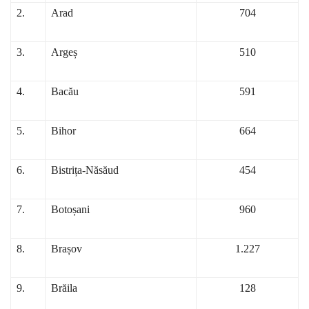
2.
Arad
704
3.
Argeș
510
4.
Bacău
591
5.
Bihor
664
6.
Bistrița-Năsăud
454
7.
Botoșani
960
8.
Brașov
1.227
9.
Brăila
128