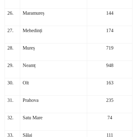
26.
Maramureș
144
27.
Mehedinți
174
28.
Mureș
719
29.
Neamț
948
30.
Olt
163
31.
Prahova
235
32.
Satu Mare
74
33.
Sălaj
111