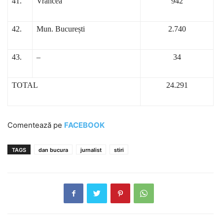
41.
Vrancea
942
42.
Mun. București
2.740
43.
–
34
TOTAL
24.291
Comentează pe
FACEBOOK
TAGS
dan bucura
jurnalist
stiri