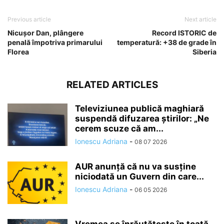
Previous article
Next article
Nicușor Dan, plângere
Record ISTORIC de
penală împotriva primarului
temperatură: +38 de grade în
Florea
Siberia
RELATED ARTICLES
Televiziunea publică maghiară
suspendă difuzarea ştirilor: „Ne
cerem scuze că am...
Ionescu Adriana
-
08 07 2026
AUR anunță că nu va susține
niciodată un Guvern din care...
Ionescu Adriana
-
06 05 2026
Vremea se înrăutăţeşte în toată