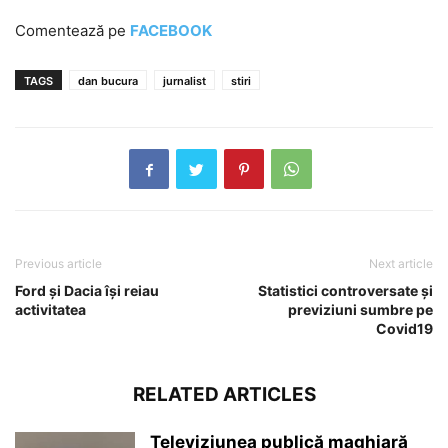
Comentează pe
FACEBOOK
TAGS
dan bucura
jurnalist
stiri
Previous article
Next article
Ford și Dacia își reiau
Statistici controversate și
activitatea
previziuni sumbre pe
Covid19
RELATED ARTICLES
Televiziunea publică maghiară