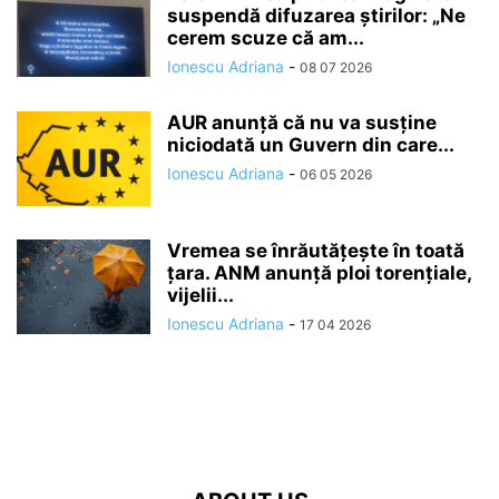
suspendă difuzarea ştirilor: „Ne
cerem scuze că am...
Ionescu Adriana
-
08 07 2026
AUR anunță că nu va susține
niciodată un Guvern din care...
Ionescu Adriana
-
06 05 2026
Vremea se înrăutăţeşte în toată
ţara. ANM anunță ploi torențiale,
vijelii...
Ionescu Adriana
-
17 04 2026