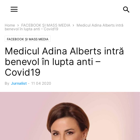
NEWSPAPER
DISCOVER THE ART OF PUBLISHING
Home
FACEBOOK ȘI MASS MEDIA
Medicul Adina Alberts intră
benevol în lupta anti – Covid19
FACEBOOK ȘI MASS MEDIA
Medicul Adina Alberts intră
benevol în lupta anti –
Covid19
By
Jurnalist
-
11 04 2020