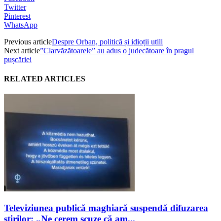
Twitter
Pinterest
WhatsApp
Previous article
Despre Orban, politică și idioții utili
Next article
”Clarvăzătoarele” au adus o judecătoare în pragul
pușcăriei
RELATED ARTICLES
Televiziunea publică maghiară suspendă difuzarea
ştirilor: „Ne cerem scuze că am...