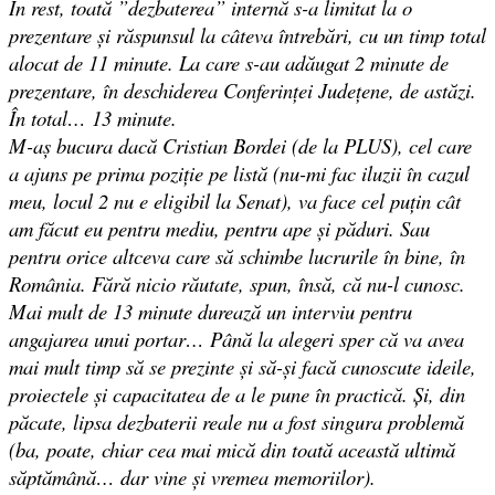
În rest, toată ”dezbaterea” internă s-a limitat la o
prezentare și răspunsul la câteva întrebări, cu un timp total
alocat de 11 minute. La care s-au adăugat 2 minute de
prezentare, în deschiderea Conferinței Județene, de astăzi.
În total… 13 minute.
M-aș bucura dacă Cristian Bordei (de la PLUS), cel care
a ajuns pe prima poziție pe listă (nu-mi fac iluzii în cazul
meu, locul 2 nu e eligibil la Senat), va face cel puțin cât
am făcut eu pentru mediu, pentru ape și păduri. Sau
pentru orice altceva care să schimbe lucrurile în bine, în
România. Fără nicio răutate, spun, însă, că nu-l cunosc.
Mai mult de 13 minute durează un interviu pentru
angajarea unui portar… Până la alegeri sper că va avea
mai mult timp să se prezinte și să-și facă cunoscute ideile,
proiectele și capacitatea de a le pune în practică. Și, din
păcate, lipsa dezbaterii reale nu a fost singura problemă
(ba, poate, chiar cea mai mică din toată această ultimă
săptămână… dar vine și vremea memoriilor).