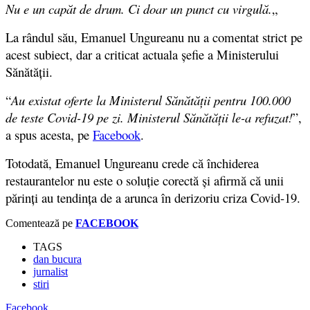
Nu e un capăt de drum. Ci doar un punct cu virgulă.
„
La rândul său, Emanuel Ungureanu nu a comentat strict pe
acest subiect, dar a criticat actuala șefie a Ministerului
Sănătății.
“
Au existat oferte la Ministerul Sănătății pentru 100.000
de teste Covid-19 pe zi. Ministerul Sănătății le-a refuzat!
”,
a spus acesta, pe
Facebook
.
Totodată, Emanuel Ungureanu crede că închiderea
restaurantelor nu este o soluție corectă și afirmă că unii
părinți au tendința de a arunca în derizoriu criza Covid-19.
Comentează pe
FACEBOOK
TAGS
dan bucura
jurnalist
stiri
Facebook