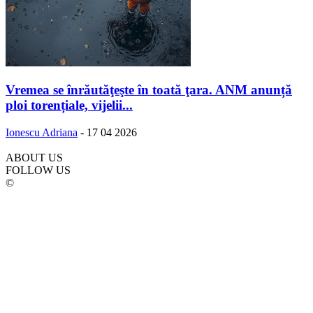
Vremea se înrăutăţeşte în toată ţara. ANM anunță
ploi torențiale, vijelii...
Ionescu Adriana
-
17 04 2026
ABOUT US
FOLLOW US
©