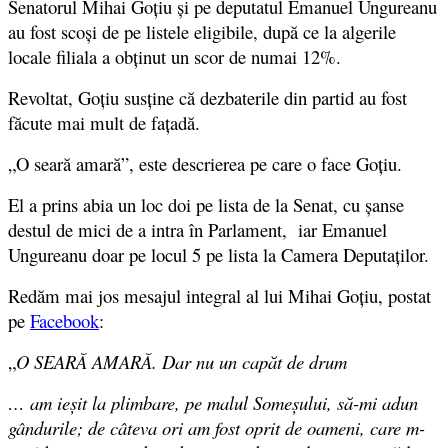
Senatorul Mihai Goțiu și pe deputatul Emanuel Ungureanu
au fost scoși de pe listele eligibile, după ce la algerile
locale filiala a obținut un scor de numai 12%.
Revoltat, Goțiu susține că dezbaterile din partid au fost
făcute mai mult de fațadă.
„O seară amară”, este descrierea pe care o face Goțiu.
El a prins abia un loc doi pe lista de la Senat, cu șanse
destul de mici de a intra în Parlament, iar Emanuel
Ungureanu doar pe locul 5 pe lista la Camera Deputaților.
Redăm mai jos mesajul integral al lui Mihai Goțiu, postat
pe
Facebook
:
„
O SEARĂ AMARĂ. Dar nu un capăt de drum
… am ieșit la plimbare, pe malul Someșului, să-mi adun
gândurile; de câteva ori am fost oprit de oameni, care m-