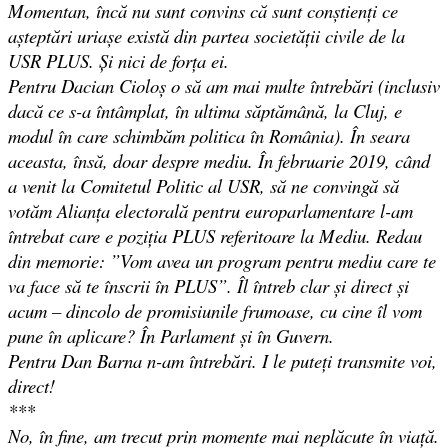
Momentan, încă nu sunt convins că sunt conștienți ce
așteptări uriașe există din partea societății civile de la
USR PLUS. Și nici de forța ei.
Pentru Dacian Cioloș o să am mai multe întrebări (inclusiv
dacă ce s-a întâmplat, în ultima săptămână, la Cluj, e
modul în care schimbăm politica în România). În seara
aceasta, însă, doar despre mediu. În februarie 2019, când
a venit la Comitetul Politic al USR, să ne convingă să
votăm Alianța electorală pentru europarlamentare l-am
întrebat care e poziția PLUS referitoare la Mediu. Redau
din memorie: ”Vom avea un program pentru mediu care te
va face să te înscrii în PLUS”. Îl întreb clar și direct și
acum – dincolo de promisiunile frumoase, cu cine îl vom
pune în aplicare? În Parlament și în Guvern.
Pentru Dan Barna n-am întrebări. I le puteți transmite voi,
direct!
***
No, în fine, am trecut prin momente mai neplăcute în viață.