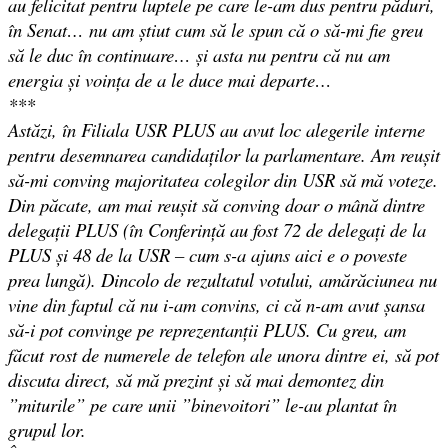
au felicitat pentru luptele pe care le-am dus pentru păduri,
în Senat… nu am știut cum să le spun că o să-mi fie greu
să le duc în continuare… și asta nu pentru că nu am
energia și voința de a le duce mai departe…
***
Astăzi, în Filiala USR PLUS au avut loc alegerile interne
pentru desemnarea candidaților la parlamentare. Am reușit
să-mi conving majoritatea colegilor din USR să mă voteze.
Din păcate, am mai reușit să conving doar o mână dintre
delegații PLUS (în Conferință au fost 72 de delegați de la
PLUS și 48 de la USR – cum s-a ajuns aici e o poveste
prea lungă). Dincolo de rezultatul votului, amărăciunea nu
vine din faptul că nu i-am convins, ci că n-am avut șansa
să-i pot convinge pe reprezentanții PLUS. Cu greu, am
făcut rost de numerele de telefon ale unora dintre ei, să pot
discuta direct, să mă prezint și să mai demontez din
”miturile” pe care unii ”binevoitori” le-au plantat în
grupul lor.