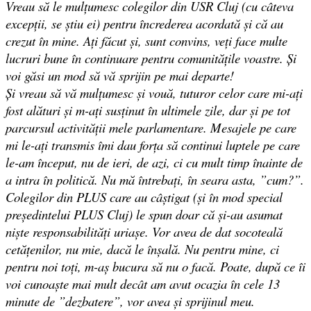
Vreau să le mulțumesc colegilor din USR Cluj (cu câteva
excepții, se știu ei) pentru încrederea acordată și că au
crezut în mine. Ați făcut și, sunt convins, veți face multe
lucruri bune în continuare pentru comunitățile voastre. Și
voi găsi un mod să vă sprijin pe mai departe!
Și vreau să vă mulțumesc și vouă, tuturor celor care mi-ați
fost alături și m-ați susținut în ultimele zile, dar și pe tot
parcursul activității mele parlamentare. Mesajele pe care
mi le-ați transmis îmi dau forța să continui luptele pe care
le-am început, nu de ieri, de azi, ci cu mult timp înainte de
a intra în politică. Nu mă întrebați, în seara asta, ”cum?”.
Colegilor din PLUS care au câștigat (și în mod special
președintelui PLUS Cluj) le spun doar că și-au asumat
niște responsabilități uriașe. Vor avea de dat socoteală
cetățenilor, nu mie, dacă le înșală. Nu pentru mine, ci
pentru noi toți, m-aș bucura să nu o facă. Poate, după ce îi
voi cunoaște mai mult decât am avut ocazia în cele 13
minute de ”dezbatere”, vor avea și sprijinul meu.