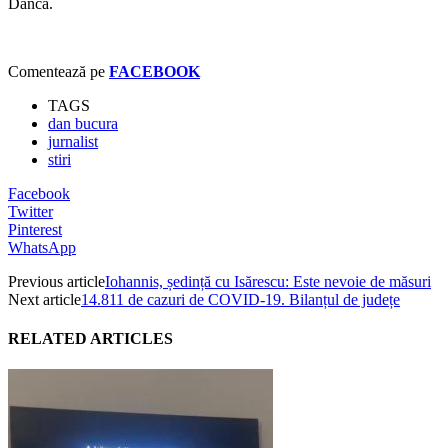
Dancă.
Comentează pe
FACEBOOK
TAGS
dan bucura
jurnalist
stiri
Facebook
Twitter
Pinterest
WhatsApp
Previous article
Iohannis, ședință cu Isărescu: Este nevoie de măsuri
Next article
14.811 de cazuri de COVID-19. Bilanțul de județe
RELATED ARTICLES