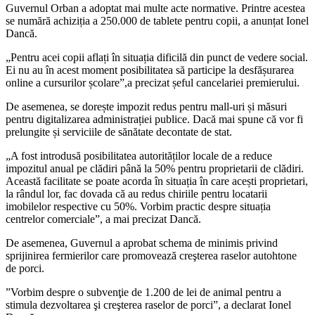
Guvernul Orban a adoptat mai multe acte normative. Printre acestea
se numără achiziția a 250.000 de tablete pentru copii, a anunțat Ionel
Dancă.
„
P
entru acei copii aflați în situația dificilă din punct de vedere social.
Ei nu au în acest moment posibilitatea să participe la desfășurarea
online a cursurilor școlare”,
a precizat șeful cancelariei premierului.
De asemenea, se dorește
impozit redus pentru mall-uri și măsuri
pentru digitalizarea administrației publice. Dacă mai spune că vor fi
prelungite și serviciile de sănătate decontate de stat.
„
A
fost introdusă posibilitatea autorităților locale de a reduce
impozitul anual pe clădiri până la 50% pentru proprietarii de clădiri.
Această facilitate se poate acorda în situația în care acești proprietari,
la rândul lor, fac dovada că au redus chiriile pentru locatarii
imobilelor respective cu 50%. Vorbim practic despre situația
centrelor comerciale”,
a mai precizat Dancă.
De asemenea,
Guvernul a aprobat schema de minimis privind
sprijinirea fermierilor care promovează creşterea raselor autohtone
de porci.
”
Vorbim despre o subvenţie de 1.200 de lei de animal pentru a
stimula dezvoltarea şi creşterea raselor de porci”, a declarat Ionel