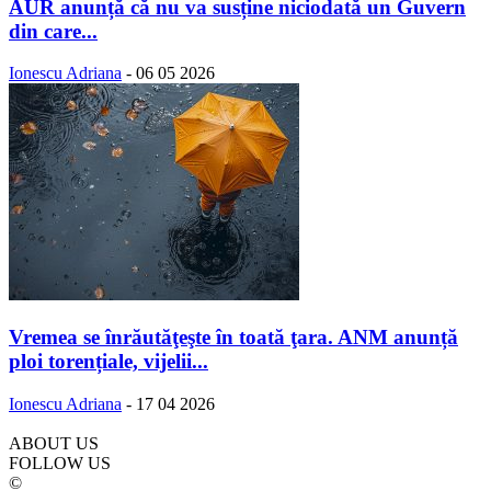
AUR anunță că nu va susține niciodată un Guvern
din care...
Ionescu Adriana
-
06 05 2026
Vremea se înrăutăţeşte în toată ţara. ANM anunță
ploi torențiale, vijelii...
Ionescu Adriana
-
17 04 2026
ABOUT US
FOLLOW US
©