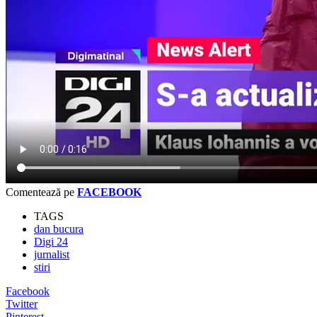
Comentează pe
FACEBOOK
TAGS
dan bucura
Digi 24
jurnalist
stiri
Facebook
Twitter
Pinterest