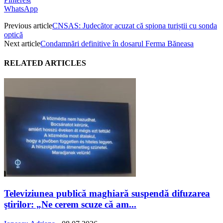
WhatsApp
Previous article
CNSAS: Judecător acuzat că spiona turiștii cu sonda
optică
Next article
Condamnări definitive în dosarul Ferma Băneasa
RELATED ARTICLES
Televiziunea publică maghiară suspendă difuzarea
ştirilor: „Ne cerem scuze că am...