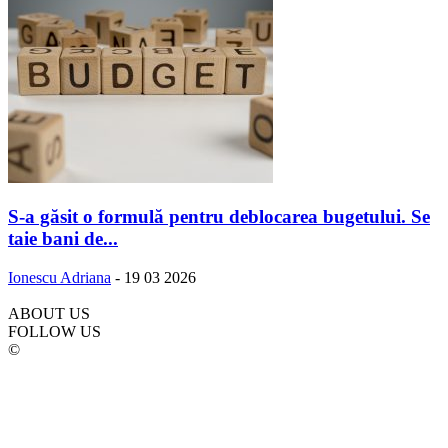
S-a găsit o formulă pentru deblocarea bugetului. Se
taie bani de...
Ionescu Adriana
-
19 03 2026
ABOUT US
FOLLOW US
©