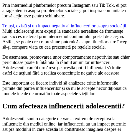
Prin intermediul platformelor precum Instagram sau Tik Tok, ei pot
atrage atenția asupra problemelor sociale și pot inspira comunitatea
lor să acționeze pentru schimbare.
Totuși, există și un impact negativ al influencerilor asupra societății.
Mulți adolescenți sunt expuși la standarde nerealiste de frumusețe
sau succes material prin intermediul conținutului postat de aceștia.
Astfel, se poate crea o presiune puternică asupra tinerilor care încep
să-și compare viața cu cea prezentată pe rețelele sociale.
De asemenea, promovarea unor comportamente nepotrivite sau chiar
periculoase poate fi întâlnită în rândul anumitor influenceri.
Adolescenții care îi urmăresc pe aceștia pot fi influenţati să imite
astfel de acţiuni fără a realiza consecinţele negative ale acestora.
Este important ca fiecare individ să analizeze critic informațiile
primite din partea influencerilor și să nu le accepte necondiţionat ca
modele ideale de urmat în toate aspectele vieţii lor.
Cum afecteaza influencerii adolescentii?
Adolescentii sunt o categorie de varsta extrem de receptiva la
influentele din mediul online, iar influencerii au un impact puternic
asupra modului in care acestia isi construiesc imaginea despre ei