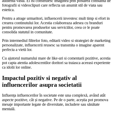
audienta vasta. Ei isi construiesc imaginea prin postarea constanta de
fotografii si videoclipuri care reflecta un anumit stil de viata sau
estetica.
Pentru a atrage urmaritori, influencerii investesc mult timp si efort in
crearea continutului lor. Acestia colaboreaza adesea cu branduri
pentru promovarea produselor sau serviciilor, ceea ce le poate
consolida statutul in comunitate.
Prin intermediul filtrelor foto, editarii video si strategiei de marketing
personalizate, influencerii reusesc sa transmita o imagine aparent
perfecta a vietii lor.
Cu ajutorul numarului mare de like-uri si comentarii pozitive, acestia
pot capta atentia adolescentilor doritori sa traiasca aceeasi experiente
ca idolii lor online.
Impactul pozitiv si negativ al
influencerilor asupra societatii
Influența influencerilor în societate este una complexă, având atât
aspecte pozitive, cât și negative. Pe de o parte, aceștia pot promova
mesaje importante legate de diversitate, includere sau sănătate
mentală.