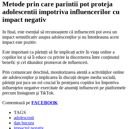
Metode prin care parintii pot proteja
adolescentii impotriva influencerilor cu
impact negativ
In final, este esențial să recunoaștem că influencerii pot avea un
impact semnificativ asupra adolescenților și nu întotdeauna acest
impact este pozitiv.
Este important ca părinții să fie implicați activ în viața online a
copiilor lor și să îi educe cu privire la discernerea între conținutul
benefic și cel dăunător promovat de influenceri.
Prin comunicare deschisă, monitorizarea atentă a activităților online
ale adolescenților și implicarea în discuții despre media socială,
părinții pot juca un rol crucial în protejarea copiilor lor împotriva
influenţelor negative exercitate de anumiţi influenceri pe platformele
precum Instagram şi TikTok.
Comentează pe
FACEBOOK
TAGS
adolescenti
dan bucura
impactul negativ