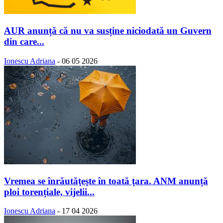
AUR anunță că nu va susține niciodată un Guvern
din care...
Ionescu Adriana
-
06 05 2026
Vremea se înrăutăţeşte în toată ţara. ANM anunță
ploi torențiale, vijelii...
Ionescu Adriana
-
17 04 2026