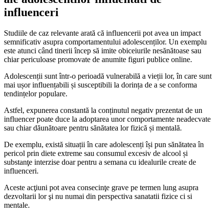
influenceri
Studiile de caz relevante arată că influencerii pot avea un impact
semnificativ asupra comportamentului adolescenților. Un exemplu
este atunci când tinerii încep să imite obiceiurile nesănătoase sau
chiar periculoase promovate de anumite figuri publice online.
Adolescenții sunt într-o perioadă vulnerabilă a vieții lor, în care sunt
mai ușor influențabili și susceptibili la dorința de a se conforma
tendințelor populare.
Astfel, expunerea constantă la conținutul negativ prezentat de un
influencer poate duce la adoptarea unor comportamente neadecvate
sau chiar dăunătoare pentru sănătatea lor fizică și mentală.
De exemplu, există situații în care adolescenți își pun sănătatea în
pericol prin diete extreme sau consumul excesiv de alcool și
substanţe interzise doar pentru a semana cu idealurile create de
influenceri.
Aceste acţiuni pot avea consecinţe grave pe termen lung asupra
dezvoltarii lor şi nu numai din perspectiva sanatatii fizice ci si
mentale.