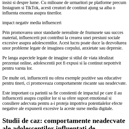
insisi si despre lume. Cu milioane de urmaritori pe platforme precum
Instagram si TikTok, acesti creatori de continut ajung sa aiba o
influenta enorma asupra tinerilor.
impact negativ media influenceri
Prin promovarea unor standarde nerealiste de frumusete sau succes
material, influencerii pot contribui la crearea unei presiuni sociale
excesive asupra adolescentilor. Acest lucru poate duce la dezvoltarea
unor probleme legate de imaginea corpului, anxietate sau depresie.
Pe langa aspectele legate de imagine si stilul de viata idealizat
prezentat online, adolescentii pot fi expusi si la continut nepotrivit
pentru varsta lor.
De multe ori, influencerii nu ofera exemple pozitive sau educative
pentru tineri, ci promoveaza comportamente riscante sau neadecvate.
Este important ca parintii sa fie constienti de impactul pe care il au
influencerii asupra copiilor lor si sa ofere suport emotional si
consiliere adecvata pentru a-i proteja impotriva potentialelor efecte
negative ale expunerii excesive la aceste surse media digitale.
Studii de caz: comportamente neadecvate
ale adolescentilor influentati de