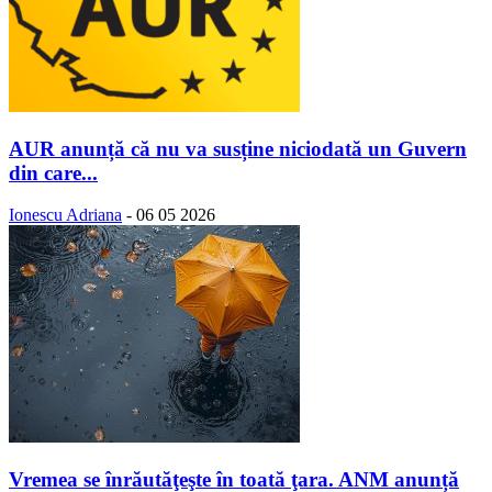
AUR anunță că nu va susține niciodată un Guvern
din care...
Ionescu Adriana
-
06 05 2026
Vremea se înrăutăţeşte în toată ţara. ANM anunță