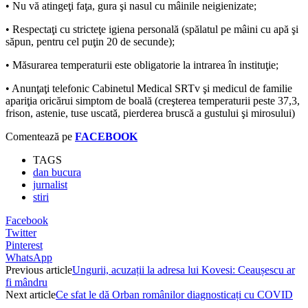
• Nu vă atingeţi faţa, gura şi nasul cu mâinile neigienizate;
• Respectaţi cu stricteţe igiena personală (spălatul pe mâini cu apă şi
săpun, pentru cel puţin 20 de secunde);
• Măsurarea temperaturii este obligatorie la intrarea în instituţie;
• Anunţaţi telefonic Cabinetul Medical SRTv şi medicul de familie
apariţia oricărui simptom de boală (creşterea temperaturii peste 37,3,
frison, astenie, tuse uscată, pierderea bruscă a gustului şi mirosului)
Comentează pe
FACEBOOK
TAGS
dan bucura
jurnalist
stiri
Facebook
Twitter
Pinterest
WhatsApp
Previous article
Ungurii, acuzații la adresa lui Kovesi: Ceaușescu ar
fi mândru
Next article
Ce sfat le dă Orban românilor diagnosticați cu COVID