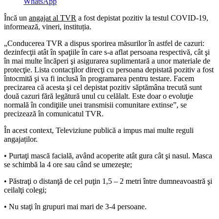
WhatsApp
Încă un
angajat al TVR
a fost depistat pozitiv la testul COVID-19,
informează, vineri, instituția.
„Conducerea TVR a dispus sporirea măsurilor în astfel de cazuri:
dezinfecţii atât în spaţiile în care s-a aflat persoana respectivă, cât şi
în mai multe încăperi şi asigurarea suplimentară a unor materiale de
protecţie. Lista contacţilor direcţi cu persoana depistată pozitiv a fost
întocmită şi va fi inclusă în programarea pentru testare. Facem
precizarea că acesta şi cel depistat pozitiv săptămâna trecută sunt
două cazuri fără legătură unul cu celălalt. Este doar o evoluţie
normală în condiţiile unei transmisii comunitare extinse”, se
precizează în comunicatul TVR.
În acest context, Televiziune publică a impus mai multe reguli
angajaților.
• Purtaţi mască facială, având acoperite atât gura cât şi nasul. Masca
se schimbă la 4 ore sau când se umezeşte;
• Păstraţi o distanţă de cel puţin 1,5 – 2 metri între dumneavoastră şi
ceilalţi colegi;
• Nu staţi în grupuri mai mari de 3-4 persoane.