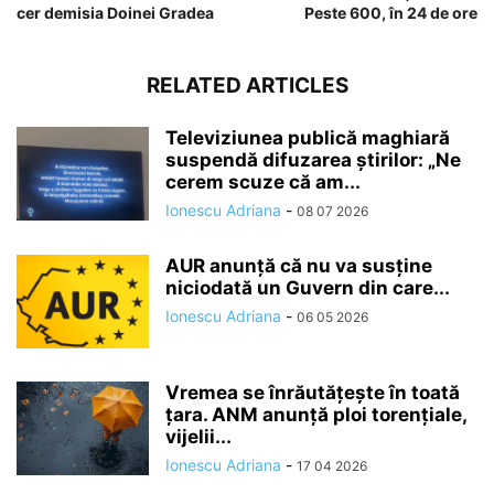
cer demisia Doinei Gradea
Peste 600, în 24 de ore
RELATED ARTICLES
Televiziunea publică maghiară
suspendă difuzarea ştirilor: „Ne
cerem scuze că am...
Ionescu Adriana
-
08 07 2026
AUR anunță că nu va susține
niciodată un Guvern din care...
Ionescu Adriana
-
06 05 2026
Vremea se înrăutăţeşte în toată
ţara. ANM anunță ploi torențiale,
vijelii...
Ionescu Adriana
-
17 04 2026