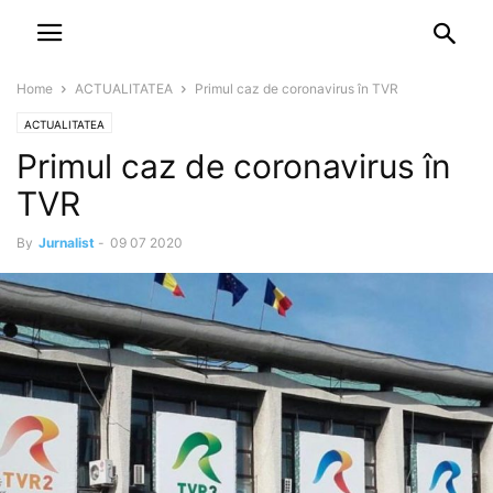
NEWSPAPER
DISCOVER THE ART OF PUBLISHING
Home
ACTUALITATEA
Primul caz de coronavirus în TVR
ACTUALITATEA
Primul caz de coronavirus în
TVR
By
Jurnalist
-
09 07 2020