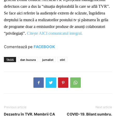
defectuos care a dus la “situația deplorabilă în care se află TVR”.
Se face aici referire la audiențele extrem de scăzute, îngrădirea
dreptului la muncă a realizatorilor postului tv și păstrarea în grila
de programe doar a emisiunilor produse de anunți colaboratori
“privilegiați”.
Citește AICI comunicatul integral.
Comentează pe
FACEBOOK
TAGS
dan bucura
jurnalist
stiri
Previous article
Next article
Dezastru în TVR. Membrii CA
COVID-19. Bilanț sumbru.