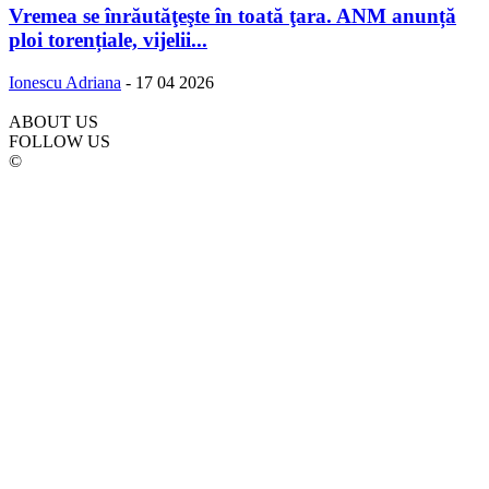
Vremea se înrăutăţeşte în toată ţara. ANM anunță
ploi torențiale, vijelii...
Ionescu Adriana
-
17 04 2026
ABOUT US
FOLLOW US
©