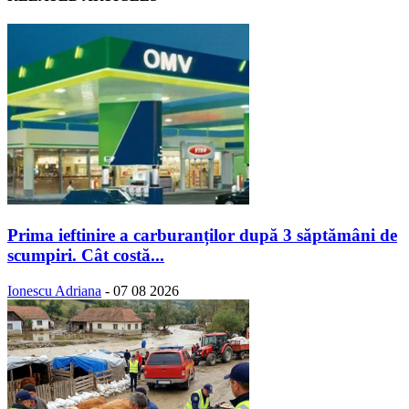
Prima ieftinire a carburanților după 3 săptămâni de
scumpiri. Cât costă...
Ionescu Adriana
-
07 08 2026