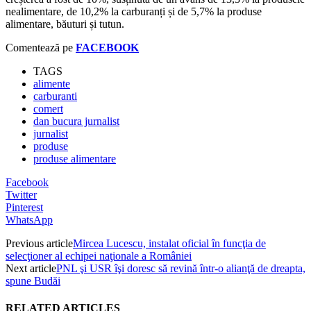
nealimentare, de 10,2% la carburanți și de 5,7% la produse
alimentare, băuturi și tutun.
Comentează pe
FACEBOOK
TAGS
alimente
carburanti
comert
dan bucura jurnalist
jurnalist
produse
produse alimentare
Facebook
Twitter
Pinterest
WhatsApp
Previous article
Mircea Lucescu, instalat oficial în funcţia de
selecţioner al echipei naţionale a României
Next article
PNL şi USR îşi doresc să revină într-o alianţă de dreapta,
spune Budăi
RELATED ARTICLES