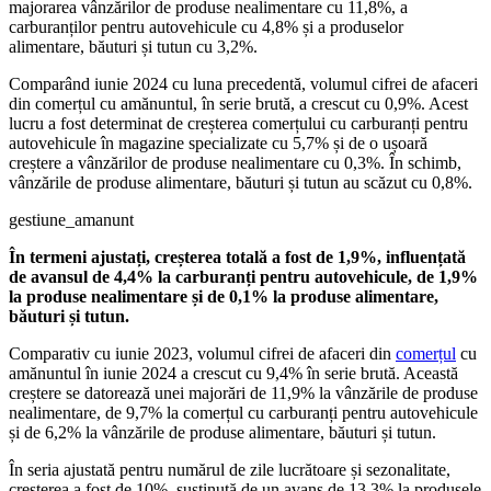
majorarea vânzărilor de produse nealimentare cu 11,8%, a
carburanților pentru autovehicule cu 4,8% și a produselor
alimentare, băuturi și tutun cu 3,2%.
Comparând iunie 2024 cu luna precedentă, volumul cifrei de afaceri
din comerțul cu amănuntul, în serie brută, a crescut cu 0,9%. Acest
lucru a fost determinat de creșterea comerțului cu carburanți pentru
autovehicule în magazine specializate cu 5,7% și de o ușoară
creștere a vânzărilor de produse nealimentare cu 0,3%. În schimb,
vânzările de produse alimentare, băuturi și tutun au scăzut cu 0,8%.
gestiune_amanunt
În termeni ajustați, creșterea totală a fost de 1,9%, influențată
de avansul de 4,4% la carburanți pentru autovehicule, de 1,9%
la produse nealimentare și de 0,1% la produse alimentare,
băuturi și tutun.
Comparativ cu iunie 2023, volumul cifrei de afaceri din
comerțul
cu
amănuntul în iunie 2024 a crescut cu 9,4% în serie brută. Această
creștere se datorează unei majorări de 11,9% la vânzările de produse
nealimentare, de 9,7% la comerțul cu carburanți pentru autovehicule
și de 6,2% la vânzările de produse alimentare, băuturi și tutun.
În seria ajustată pentru numărul de zile lucrătoare și sezonalitate,
creșterea a fost de 10%, susținută de un avans de 13,3% la produsele