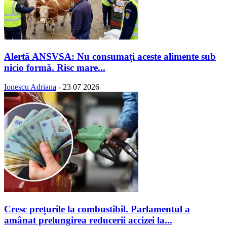
Alertă ANSVSA: Nu consumați aceste alimente sub
nicio formă. Risc mare...
Ionescu Adriana
-
23 07 2026
Cresc prețurile la combustibil. Parlamentul a
amânat prelungirea reducerii accizei la...