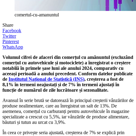
comertul-cu-amanuntul
Share
Facebook
Twitter
Pinterest
WhatsApp
Volumul cifrei de afaceri din comerțul cu amănuntul (excluzând
comerțul cu autovehicule și motociclete) a înregistrat o creștere
notabilă în primele șase luni ale anului 2024, comparativ cu
aceeași perioadă a anului precedent. Conform datelor publicate
de
Institutul Național de Statistică (INS)
, creșterea a fost de
8,1% în termeni neajustați și de 7% în termeni ajustați în
funcție de numărul de zile lucrătoare și sezonalitate.
Avansul în serie brută se datorează în principal creșterii vânzărilor de
produse nealimentare, care au înregistrat un salt de 13%. De
asemenea, comerțul cu carburanți pentru autovehicule în magazine
specializate a crescut cu 5,5%, iar vânzările de produse alimentare,
băuturi și tutun au urcat cu 3,9%.
În ceea ce privește seria ajustată, creșterea de 7% se explică prin