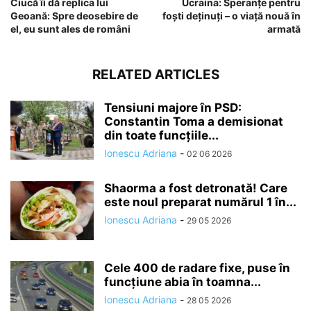
Ciucă îi dă replica lui
Ucraina: Speranțe pentru
Geoană: Spre deosebire de
foști deținuți – o viață nouă în
el, eu sunt ales de români
armată
RELATED ARTICLES
Tensiuni majore în PSD:
Constantin Toma a demisionat
din toate funcțiile...
Ionescu Adriana
-
02 06 2026
Shaorma a fost detronată! Care
este noul preparat numărul 1 în...
Ionescu Adriana
-
29 05 2026
Cele 400 de radare fixe, puse în
funcțiune abia în toamna...
Ionescu Adriana
-
28 05 2026