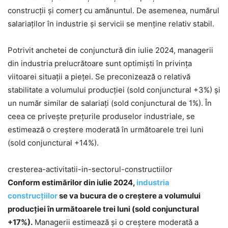
construcţii şi comerţ cu amănuntul. De asemenea, numărul
salariaţilor în industrie şi servicii se menţine relativ stabil.
Potrivit anchetei de conjunctură din iulie 2024, managerii
din industria prelucrătoare sunt optimişti în privinţa
viitoarei situaţii a pieţei. Se preconizează o relativă
stabilitate a volumului producţiei (sold conjunctural +3%) şi
un număr similar de salariaţi (sold conjunctural de 1%). În
ceea ce priveşte preţurile produselor industriale, se
estimează o creştere moderată în următoarele trei luni
(sold conjunctural +14%).
cresterea-activitatii-in-sectorul-constructiilor
Conform estimărilor din iulie 2024,
industria
construcțiilor
se va bucura de o creștere a volumului
producției în următoarele trei luni (sold conjunctural
+17%).
Managerii estimează și o creștere moderată a