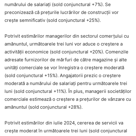
numărului de salariați (sold conjunctural +7%). Se
preconizează că prețurile lucrărilor de construcții vor
crește semnificativ (sold conjunctural +25%).
Potrivit estimărilor managerilor din sectorul comerţului cu
amănuntul, următoarele trei luni vor aduce o creştere a
activităţii economice (sold conjunctural +20%). Comenzile
adresate furnizorilor de mărfuri de către magazine şi alte
unităţi comerciale se vor înregistra o creştere moderată
(sold conjunctural +15%). Angajatorii prezic o creştere
moderată a numărului de salariaţi pentru următoarele trei
luni (sold conjunctural +11%). În plus, managerii societăţilor
comerciale estimează o creştere a preţurilor de vânzare cu
amănuntul (sold conjunctural +28%).
Potrivit estimărilor din iulie 2024, cererea de servicii va
crește moderat în următoarele trei luni (sold conjunctural