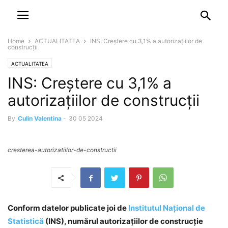
NEWSPAPER
DISCOVER THE ART OF PUBLISHING
Home
ACTUALITATEA
INS: Creștere cu 3,1% a autorizațiilor de
construcții
ACTUALITATEA
INS: Creștere cu 3,1% a
autorizațiilor de construcții
By
Culin Valentina
-
30 05 2024
cresterea-autorizatiilor-de-constructii
Conform datelor publicate joi de
Institutul Național de
Statistică
(INS), numărul autorizațiilor de construcție