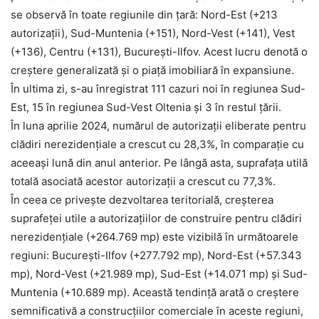
se observă în toate regiunile din ţară: Nord-Est (+213
autorizaţii), Sud-Muntenia (+151), Nord-Vest (+141), Vest
(+136), Centru (+131), Bucureşti-Ilfov. Acest lucru denotă o
creştere generalizată şi o piaţă imobiliară în expansiune.
În ultima zi, s-au înregistrat 111 cazuri noi în regiunea Sud-
Est, 15 în regiunea Sud-Vest Oltenia și 3 în restul țării.
În luna aprilie 2024, numărul de autorizații eliberate pentru
clădiri nerezidențiale a crescut cu 28,3%, în comparație cu
aceeași lună din anul anterior. Pe lângă asta, suprafața utilă
totală asociată acestor autorizații a crescut cu 77,3%.
În ceea ce privește dezvoltarea teritorială, creșterea
suprafeței utile a autorizațiilor de construire pentru clădiri
nerezidențiale (+264.769 mp) este vizibilă în următoarele
regiuni: București-Ilfov (+277.792 mp), Nord-Est (+57.343
mp), Nord-Vest (+21.989 mp), Sud-Est (+14.071 mp) și Sud-
Muntenia (+10.689 mp). Această tendință arată o creștere
semnificativă a construcțiilor comerciale în aceste regiuni,