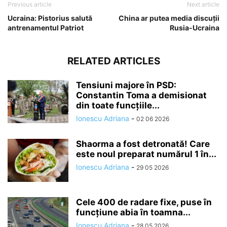
Previous article
Next article
Ucraina: Pistorius salută
China ar putea media discuții
antrenamentul Patriot
Rusia-Ucraina
RELATED ARTICLES
Tensiuni majore în PSD:
Constantin Toma a demisionat
din toate funcțiile...
Ionescu Adriana
-
02 06 2026
Shaorma a fost detronată! Care
este noul preparat numărul 1 în...
Ionescu Adriana
-
29 05 2026
Cele 400 de radare fixe, puse în
funcțiune abia în toamna...
Ionescu Adriana
-
28 05 2026