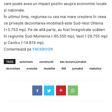
care poate avea un impact pozitiv asupra economiei locale
și naționale.
În ultimul timp, regiunea cu cea mai mare creştere în ceea
ce priveşte dezvoltarea imobiliară este Sud-Vest Oltenia
(+3.753 mp). Pe de altă parte, au fost înregistrate scăderi
în regiunile Sud-Muntenia (-65.550 mp), Vest (-29.755 mp)
şi Centru (-14.874 mp).
Comentează pe
FACEBOOK
TAGS
autorizare
constructii
dan bucura jurnalist
dezvoltare
evolutie
imobiliar
INS
jurnalist
statistica