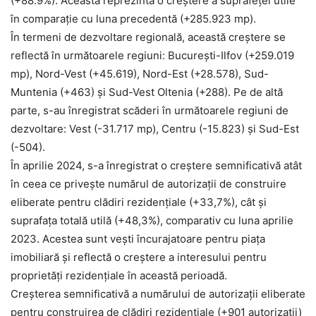
(+88.9%). Aceasta reprezintă o creștere a suprafeței utile
în comparație cu luna precedentă (+285.923 mp).
În termeni de dezvoltare regională, această creștere se
reflectă în următoarele regiuni: București-Ilfov (+259.019
mp), Nord-Vest (+45.619), Nord-Est (+28.578), Sud-
Muntenia (+463) și Sud-Vest Oltenia (+288). Pe de altă
parte, s-au înregistrat scăderi în următoarele regiuni de
dezvoltare: Vest (-31.717 mp), Centru (-15.823) și Sud-Est
(-504).
În aprilie 2024, s-a înregistrat o creștere semnificativă atât
în ceea ce privește numărul de autorizații de construire
eliberate pentru clădiri rezidențiale (+33,7%), cât și
suprafața totală utilă (+48,3%), comparativ cu luna aprilie
2023. Acestea sunt vești încurajatoare pentru piața
imobiliară și reflectă o creștere a interesului pentru
proprietăți rezidențiale în această perioadă.
Creşterea semnificativă a numărului de autorizaţii eliberate
pentru construirea de clădiri rezidenţiale (+901 autorizaţii)