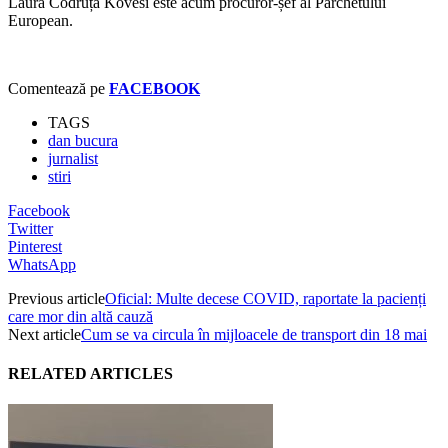
Laura Codruța Kovesi este acum procuror-șef al Parchetului
European.
Comentează pe
FACEBOOK
TAGS
dan bucura
jurnalist
stiri
Facebook
Twitter
Pinterest
WhatsApp
Previous article
Oficial: Multe decese COVID, raportate la pacienți
care mor din altă cauză
Next article
Cum se va circula în mijloacele de transport din 18 mai
RELATED ARTICLES