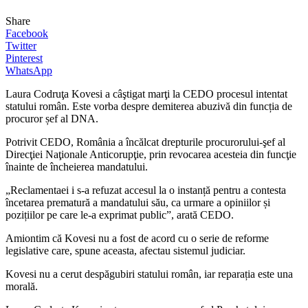
Share
Facebook
Twitter
Pinterest
WhatsApp
Laura Codruţa Kovesi a câştigat marţi la CEDO procesul intentat
statului român. Este vorba despre demiterea abuzivă din funcția de
procuror șef al DNA.
Potrivit CEDO, România a încălcat drepturile procurorului-şef al
Direcţiei Naţionale Anticorupţie, prin revocarea acesteia din funcţie
înainte de încheierea mandatului.
„Reclamentaei i s-a refuzat accesul la o instanță pentru a contesta
încetarea prematură a mandatului său, ca urmare a opiniilor și
pozițiilor pe care le-a exprimat public”, arată CEDO.
Amiontim că Kovesi nu a fost de acord cu o serie de reforme
legislative care, spune aceasta, afectau sistemul judiciar.
Kovesi nu a cerut despăgubiri statului român, iar reparația este una
morală.