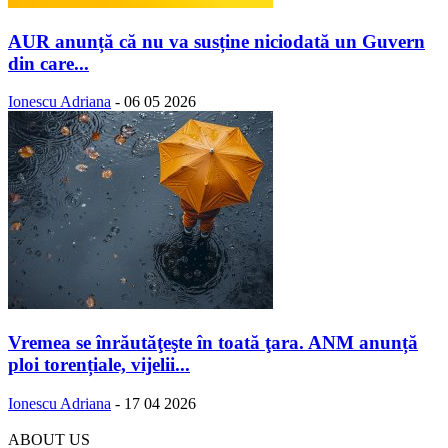
AUR anunță că nu va susține niciodată un Guvern
din care...
Ionescu Adriana
-
06 05 2026
Vremea se înrăutăţeşte în toată ţara. ANM anunță
ploi torențiale, vijelii...
Ionescu Adriana
-
17 04 2026
ABOUT US