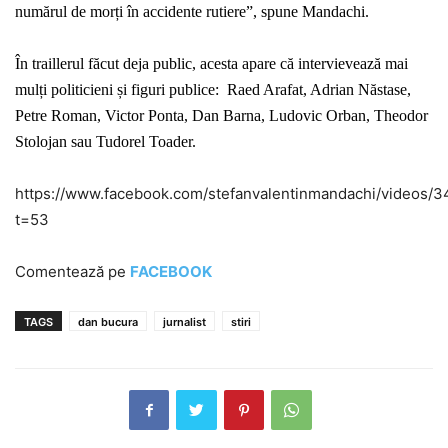
numărul de morți în accidente rutiere”, spune Mandachi
.
În traillerul făcut deja public, acesta
apare că intervievează mai
mulți politicieni și figuri publice:
Raed Arafat, Adrian Năstase,
Petre Roman, Victor Ponta, Dan Barna, Ludovic Orban, Theodor
Stolojan sau Tudorel Toader.
https://www.facebook.com/stefanvalentinmandachi/videos
t=53
Comentează pe
FACEBOOK
TAGS
dan bucura
jurnalist
stiri