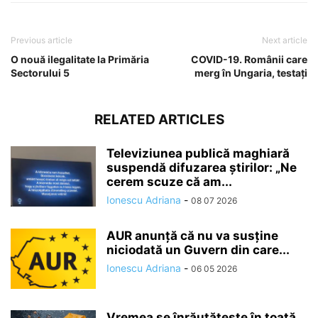
Previous article
Next article
O nouă ilegalitate la Primăria
COVID-19. Românii care
Sectorului 5
merg în Ungaria, testați
RELATED ARTICLES
Televiziunea publică maghiară
suspendă difuzarea ştirilor: „Ne
cerem scuze că am...
Ionescu Adriana
-
08 07 2026
AUR anunță că nu va susține
niciodată un Guvern din care...
Ionescu Adriana
-
06 05 2026
Vremea se înrăutăţeşte în toată