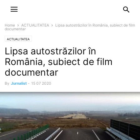
NEWSPAPER
DISCOVER THE ART OF PUBLISHING
Home
ACTUALITATEA
Lipsa autostrăzilor în România, subiect de film
documentar
ACTUALITATEA
Lipsa autostrăzilor în
România, subiect de film
documentar
By
Jurnalist
-
15 07 2020