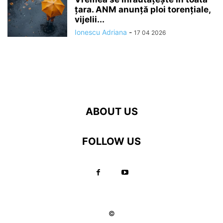
ţara. ANM anunță ploi torențiale,
vijelii...
Ionescu Adriana
-
17 04 2026
ABOUT US
FOLLOW US
©