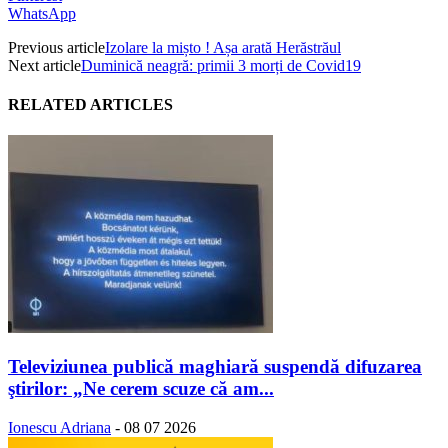
WhatsApp
Previous article
Izolare la mișto ! Așa arată Herăstrăul
Next article
Duminică neagră: primii 3 morți de Covid19
RELATED ARTICLES
Televiziunea publică maghiară suspendă difuzarea
ştirilor: „Ne cerem scuze că am...
Ionescu Adriana
-
08 07 2026