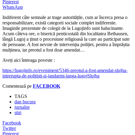
Pinterest
WhatsApp
Indiferent câte semnale ar trage autoritățile, cum ar încerca presa o
responsabilizare, există categorii sociale complet indiferente.
Imaginile prezentate de colegii de la Lugojinfo sunt halucinante.
Acum câteva ore, o biserică penticostală din localitatea Bethausen,
lângă Lugoj a ținut o procesiune religioasă la care au participat sute
de persoane. A fost nevoie de intervenția poliției, pentru a împrăștia
mulțimea, iar preotul a fost doar amendat…
Aveți aici întreaga poveste :
https://lugojinfo.ro/eveniment/5346-preotul-a-fost-amendat-slujba-
intrerupta-de-politisti-si-jandarmi-langa-lugojSlujba
Comentează pe
FACEBOOK
TAGS
dan bucura
jurnalist
stiri
Facebook
Twitter
Pinterest