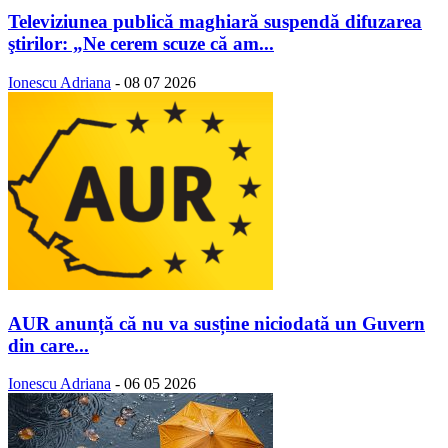
Televiziunea publică maghiară suspendă difuzarea
ştirilor: „Ne cerem scuze că am...
Ionescu Adriana
-
08 07 2026
AUR anunță că nu va susține niciodată un Guvern
din care...
Ionescu Adriana
-
06 05 2026