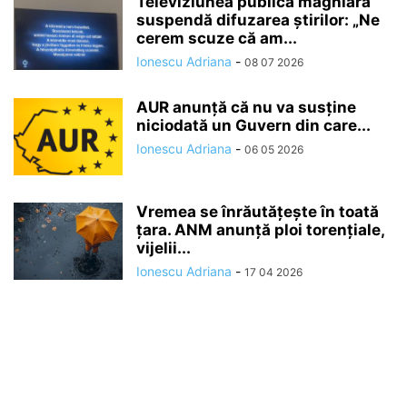
Televiziunea publică maghiară
suspendă difuzarea ştirilor: „Ne
cerem scuze că am...
Ionescu Adriana
-
08 07 2026
AUR anunță că nu va susține
niciodată un Guvern din care...
Ionescu Adriana
-
06 05 2026
Vremea se înrăutăţeşte în toată
ţara. ANM anunță ploi torențiale,
vijelii...
Ionescu Adriana
-
17 04 2026