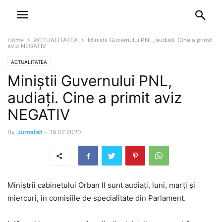
NEWSPAPER
DISCOVER THE ART OF PUBLISHING
Home
ACTUALITATEA
Miniștii Guvernului PNL, audiați. Cine a primit
aviz NEGATIV
ACTUALITATEA
Miniștii Guvernului PNL,
audiați. Cine a primit aviz
NEGATIV
By
Jurnalist
-
19 02 2020
Miniștrii cabinetului Orban II sunt audiați, luni, marți și
miercuri, în comisiile de specialitate din Parlament.