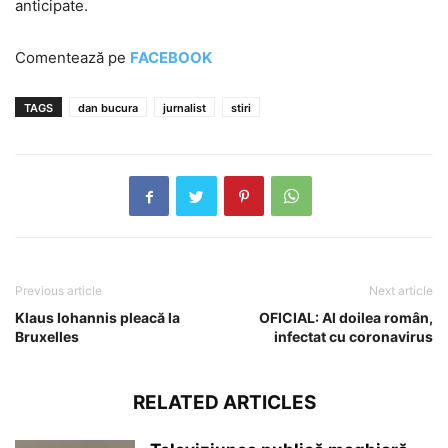
anticipate.
Comentează pe
FACEBOOK
TAGS
dan bucura
jurnalist
stiri
Previous article
Next article
Klaus Iohannis pleacă la
OFICIAL: Al doilea român,
Bruxelles
infectat cu coronavirus
RELATED ARTICLES